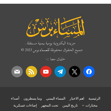
جريدة اليكترونية يومية يمنية مستقلة..
جميع الحقوق محفوظة
للمساء برس
2023 ©
خليك معنا :-
mail
rss
youtube
telegram
x
facebook
الرئيسية
اهم الاخبار
المساء اليمني
وما يسطرون
أصداء
مختارات
تاريخ اليمن
تحت المجهر
إضاءات عسكرية