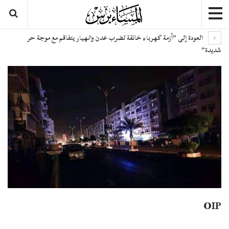
العودة إلى "أزمة كهرباء خانقة تضرب عدن وانهيار يتفاقم مع موجة حر
شديدة"
OIP