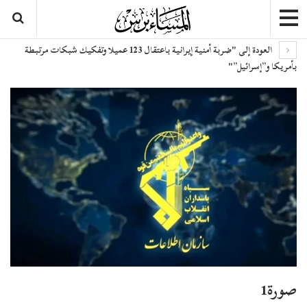
العودة إلى "ضربة أمنية إيرانية باعتقال 123 عميلا وتفكيك شبكات مرتبطة
بأمريكا و”إسرائيل”"
صورة1