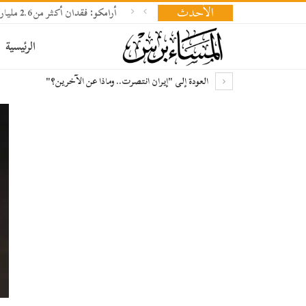
الأحدث
أرامكو: فقدان أكثر من 2.6 مليار برميل نفط وإعادة بناء المخزونات تحتاج 18 شهرا
الرئيسية
العودة إلى "إيران انتصرت.. وماذا عن الآخرين؟"