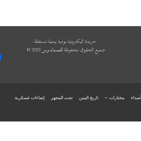
جريدة اليكترونية يومية يمنية مستقلة..
جميع الحقوق محفوظة
للمساء برس
2023 ©
k
صداء
مختارات
تاريخ اليمن
تحت المجهر
إضاءات عسكرية