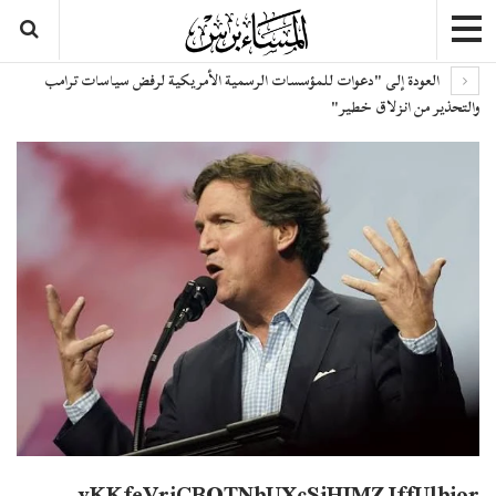
العودة إلى "دعوات للمؤسسات الرسمية الأمريكية لرفض سياسات ترامب
والتحذير من انزلاق خطير"
vKKfeVrjCBOTNbUXcSiHIMZJffUlbior