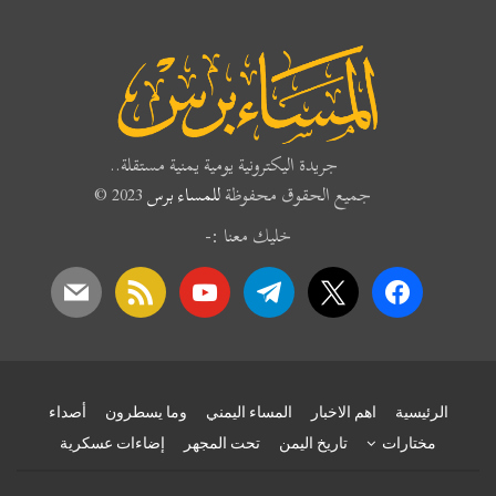
جريدة اليكترونية يومية يمنية مستقلة..
جميع الحقوق محفوظة
للمساء برس
2023 ©
خليك معنا :-
mail
rss
youtube
telegram
x
facebook
الرئيسية
اهم الاخبار
المساء اليمني
وما يسطرون
أصداء
مختارات
تاريخ اليمن
تحت المجهر
إضاءات عسكرية