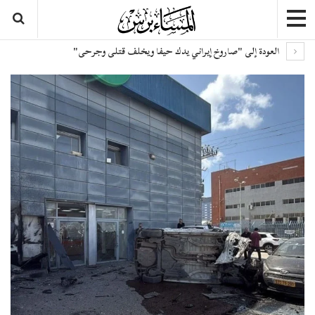
العودة إلى "صاروخ إيراني يدك حيفا ويخلف قتلى وجرحى"