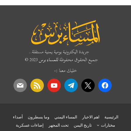
جريدة اليكترونية يومية يمنية مستقلة..
جميع الحقوق محفوظة
للمساء برس
2023 ©
خليك معنا :-
mail
rss
youtube
telegram
x
facebook
الرئيسية
اهم الاخبار
المساء اليمني
وما يسطرون
أصداء
مختارات
تاريخ اليمن
تحت المجهر
إضاءات عسكرية