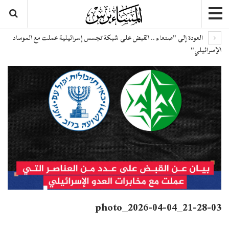
العودة إلى "صنعاء .. القبض على شبكة تجسس إسرائيلية عملت مع الموساد
الإسرائيلي"
photo_2026-04-04_21-28-03