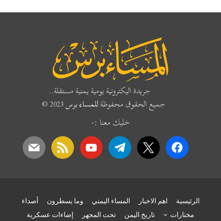
جريدة اليكترونية يومية يمنية مستقلة..
جميع الحقوق محفوظة
للمساء برس
2023 ©
خليك معنا :-
mail
rss
youtube
telegram
x
facebook
الرئيسية
اهم الاخبار
المساء اليمني
وما يسطرون
أصداء
مختارات
تاريخ اليمن
تحت المجهر
إضاءات عسكرية