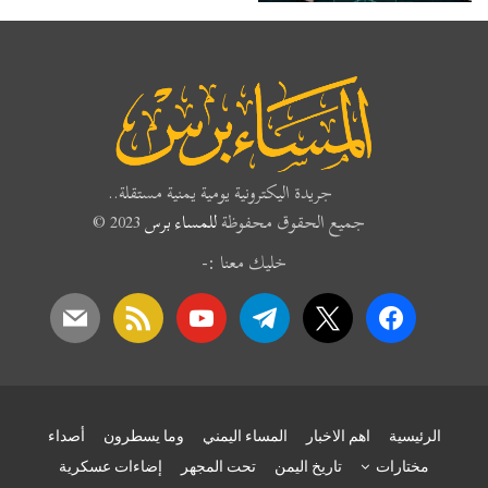
جريدة اليكترونية يومية يمنية مستقلة..
جميع الحقوق محفوظة
للمساء برس
2023 ©
خليك معنا :-
mail
rss
youtube
telegram
x
facebook
الرئيسية
اهم الاخبار
المساء اليمني
وما يسطرون
أصداء
مختارات
تاريخ اليمن
تحت المجهر
إضاءات عسكرية