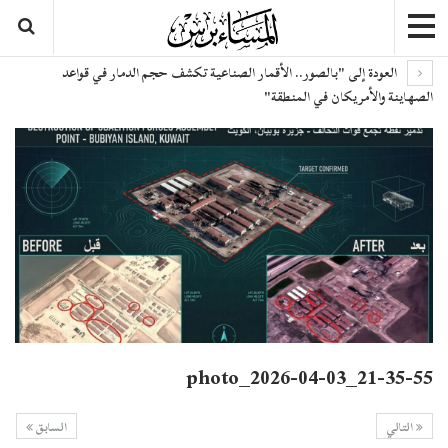
العودة إلى "بالصور.. الأقمار الصناعية تكشف حجم الدمار في قواعد
الصهاينة والأمريكان في المنطقة"
photo_2026-04-03_21-35-55
التالي
السابق