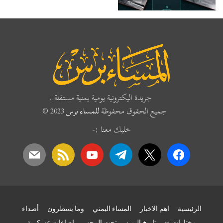
جريدة اليكترونية يومية يمنية مستقلة..
جميع الحقوق محفوظة
للمساء برس
2023 ©
خليك معنا :-
mail
rss
youtube
telegram
x
facebook
الرئيسية
اهم الاخبار
المساء اليمني
وما يسطرون
أصداء
مختارات
تاريخ اليمن
تحت المجهر
إضاءات عسكرية