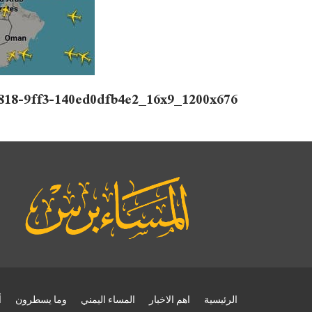
818-9ff3-140ed0dfb4e2_16x9_1200x676
الرئيسية
اهم الاخبار
المساء اليمني
وما يسطرون
أ