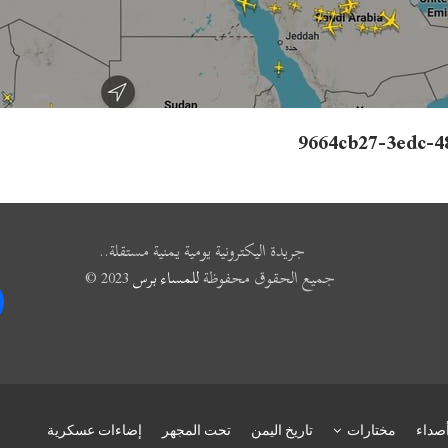
9664cb27-3edc-4
جريدة اليكترونية يومية يمنية مستقلة..
جميع الحقوق محفوظة
للمساء برس
2023 ©
k
صداء
مختارات
تاريخ اليمن
تحت المجهر
إضاءات عسكرية