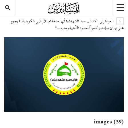
العودة إلى "كتائب سيد الشهداء: أي استخدام للأراضي الكويتية للهجوم
على إيران سيُعتبر كسراً للحدود الأمنية وسنرد…"
images (39)