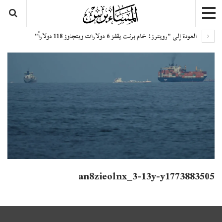
العودة إلى "رويترز: خام برنت يقفز 6 دولارات ويتجاوز 118 دولاراً"
an8zieolnx_3-13y-y1773883505