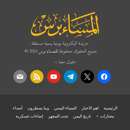
جريدة اليكترونية يومية يمنية مستقلة..
جميع الحقوق محفوظة
للمساء برس
2023 ©
خليك معنا :-
mail
rss
youtube
telegram
x
facebook
الرئيسية
اهم الاخبار
المساء اليمني
وما يسطرون
أصداء
مختارات
تاريخ اليمن
تحت المجهر
إضاءات عسكرية