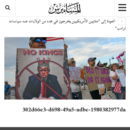
العودة إلى "ملايين الأمريكيين يخرجون في عدد من الولايات ضد سياسات
ترامب"
302d66e3-d698-49a5-adbc-1980382977da