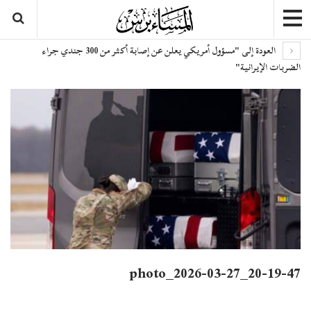
العودة إلى "مسؤول أمريكي يعلن عن إصابة أكثر من 300 جندي جراء
الضربات الإيرانية"
photo_2026-03-27_20-19-47