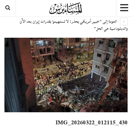
العودة إلى "خبير أمريكي يحذر: لا تستهينوا بقدرات إيران بعد الآن
والدبلوماسية هي الحل"
IMG_20260322_012115_430