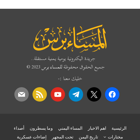
جريدة اليكترونية يومية يمنية مستقلة..
جميع الحقوق محفوظة
للمساء برس
2023 ©
خليك معنا :-
mail
rss
youtube
telegram
x
facebook
الرئيسية
اهم الاخبار
المساء اليمني
وما يسطرون
أصداء
مختارات
تاريخ اليمن
تحت المجهر
إضاءات عسكرية