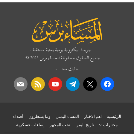
جريدة اليكترونية يومية يمنية مستقلة..
جميع الحقوق محفوظة
للمساء برس
2023 ©
خليك معنا :-
mail
rss
youtube
telegram
x
facebook
الرئيسية
اهم الاخبار
المساء اليمني
وما يسطرون
أصداء
مختارات
تاريخ اليمن
تحت المجهر
إضاءات عسكرية