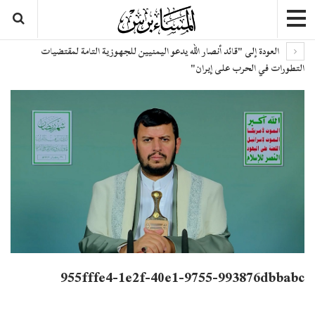
العودة إلى "قائد أنصار الله يدعو اليمنيين للجهوزية التامة لمقتضيات
التطورات في الحرب على إيران"
955fffe4-1e2f-40e1-9755-993876dbbabc