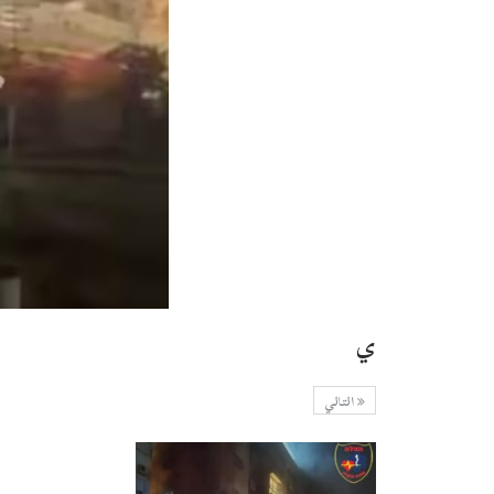
ي
التالي