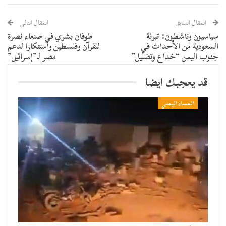
المقال السابق
المقال التالي
سياسيون وناشطون: تبرئة
طوفان بشري في صنعاء نصرة
السعودية من الأحداث في
للقرآن وفلسطين واستنكارا لدعم
جنوب اليمن “خداع وتضليل”
مصر لـ”إسرائيل”
قد يعجبك ايضا
المساء اليمني