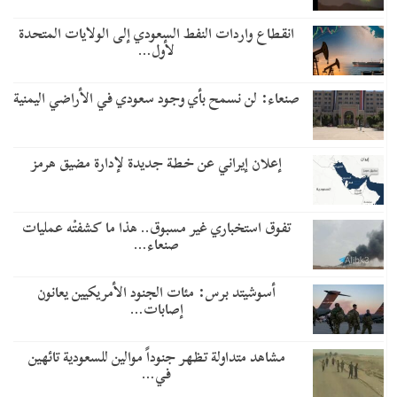
انقطاع واردات النفط السعودي إلى الولايات المتحدة
لأول…
صنعاء: لن نسمح بأي وجود سعودي في الأراضي اليمنية
إعلان إيراني عن خطة جديدة لإدارة مضيق هرمز
تفوق استخباري غير مسبوق.. هذا ما كشفتْه عمليات
صنعاء…
أسوشيتد برس: مئات الجنود الأمريكيين يعانون
إصابات…
مشاهد متداولة تظهر جنوداً موالين للسعودية تائهين
في…