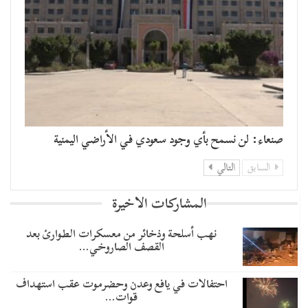
صنعاء: لن نسمح بأي وجود سعودي في الأراضي اليمنية
السابق
التالي
المشاركات الاخيرة
نهب أسلحة وذخائر من معسكرات الطوارئ بعد
القصف الصاروخي…
احتفالات في يافع وعدن وحضرموت عقب استهداف
قوات…