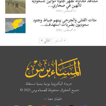
مشاهد متداولة تظهر جنوداً موالين للسعودية
تائهين في صحاري…
6-أغسطس- 2026
مئات القتلى والجرحى بينهم ضباط وجنود
سعوديون بضربات استهدفت…
6-أغسطس- 2026
السابق
التالي
جريدة اليكترونية يومية يمنية مستقلة..
جميع الحقوق محفوظة
للمساء برس
2023 ©
خليك معنا :-