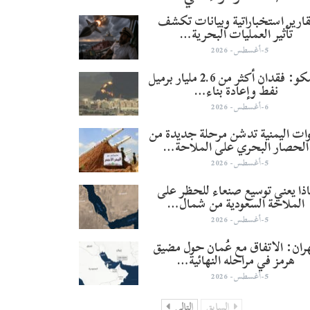
قارير استخباراتية وبيانات تكشف
تأثير العمليات البحرية…
5-أغسطس- 2026
أرامكو: فقدان أكثر من 2.6 مليار برميل
نفط وإعادة بناء…
6-أغسطس- 2026
وات اليمنية تدشن مرحلة جديدة من
الحصار البحري على الملاحة…
5-أغسطس- 2026
ذا يعني توسيع صنعاء للحظر على
الملاحة السعودية من شمال…
5-أغسطس- 2026
ران: الاتفاق مع عُمان حول مضيق
هرمز في مراحله النهائية…
5-أغسطس- 2026
السابق
التالي