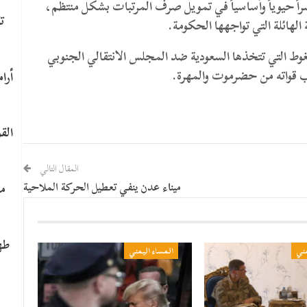
اً حيوياً وأساسياً في تمويل صرف المرتبات بشكل منتظم،
ت
الهائلة التي تواجهها الحكومة.
غوط التي تتخذها السعودية ضد المجلس الانتقالي الجنوبي
حب قواته من حضرموت والمهرة.
الق
المقال التالي
ما
ميناء عدن ينفي تعطيل الحركة الملاحية
طه
مني
المساء اليمني