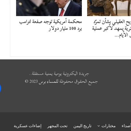
 العقيلي بشأن تمرّد
محكمة أمريكية توجه صفعة لترامب
ية يمهد لأكبر عملية
برد 100 مليار دولار
 الأيام…
جريدة اليكترونية يومية يمنية مستقلة..
جميع الحقوق محفوظة
للمساء برس
2023 ©
k
صداء
مختارات
تاريخ اليمن
تحت المجهر
إضاءات عسكرية