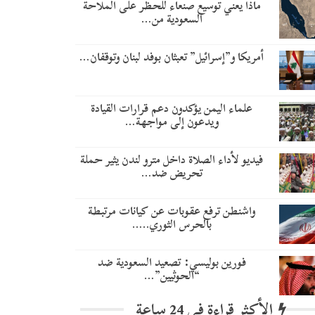
ماذا يعني توسيع صنعاء للحظر على الملاحة
السعودية من…
أمريكا و”إسرائيل” تعبثان بوفد لبنان وتوقفان…
علماء اليمن يؤكدون دعم قرارات القيادة
ويدعون إلى مواجهة…
فيديو لأداء الصلاة داخل مترو لندن يثير حملة
تحريض ضد…
واشنطن ترفع عقوبات عن كيانات مرتبطة
بالحرس الثوري..…
​فورين بوليسي: تصعيد السعودية ضد
“الحوثيين”…
الأكثر قراءة في 24 ساعة