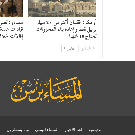
أرامكو: فقدان أكثر من 2.6 مليار
مصادر: تصريح
برميل نفط وإعادة بناء المخزونات
قيادات عسكر
تحتاج 18 شهرا
إقالات خلال
السابق
التالي
الرئيسية
اهم الاخبار
المساء اليمني
وما يسطرون
أ