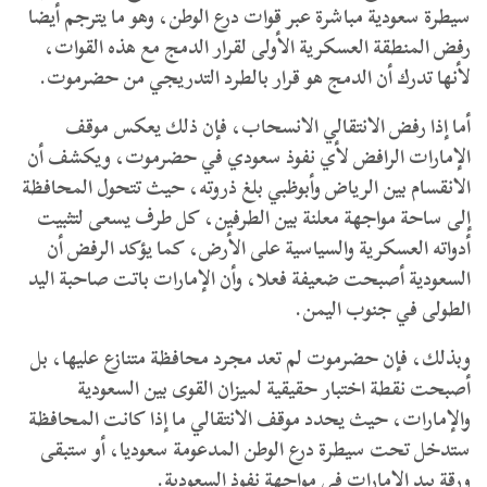
سيطرة سعودية مباشرة عبر قوات درع الوطن، وهو ما يترجم أيضا
رفض المنطقة العسكرية الأولى لقرار الدمج مع هذه القوات،
لأنها تدرك أن الدمج هو قرار بالطرد التدريجي من حضرموت.
أما إذا رفض الانتقالي الانسحاب، فإن ذلك يعكس موقف
الإمارات الرافض لأي نفوذ سعودي في حضرموت، ويكشف أن
الانقسام بين الرياض وأبوظبي بلغ ذروته، حيث تتحول المحافظة
إلى ساحة مواجهة معلنة بين الطرفين، كل طرف يسعى لتثبيت
أدواته العسكرية والسياسية على الأرض، كما يؤكد الرفض أن
السعودية أصبحت ضعيفة فعلا، وأن الإمارات باتت صاحبة اليد
الطولى في جنوب اليمن.
وبذلك، فإن حضرموت لم تعد مجرد محافظة متنازع عليها، بل
أصبحت نقطة اختبار حقيقية لميزان القوى بين السعودية
والإمارات، حيث يحدد موقف الانتقالي ما إذا كانت المحافظة
ستدخل تحت سيطرة درع الوطن المدعومة سعوديا، أو ستبقى
ورقة بيد الإمارات في مواجهة نفوذ السعودية.