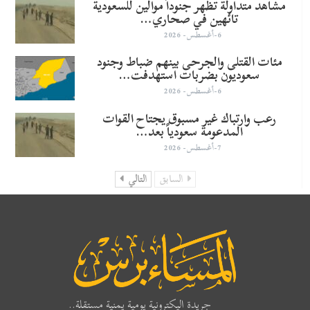
مشاهد متداولة تظهر جنوداً موالين للسعودية
تائهين في صحاري…
6-أغسطس- 2026
مئات القتلى والجرحى بينهم ضباط وجنود
سعوديون بضربات استهدفت…
6-أغسطس- 2026
رعب وارتباك غير مسبوق يجتاح القوات
المدعومة سعودياً بعد…
7-أغسطس- 2026
السابق
التالي
جريدة اليكترونية يومية يمنية مستقلة..