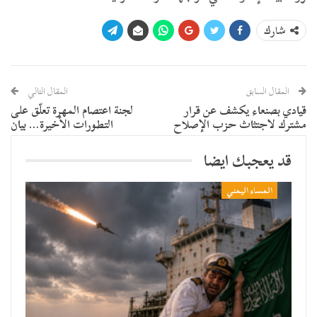
شارك
المقال السابق
المقال التالي
قيادي بصنعاء يكشف عن قرار
لجنة اعتصام المهرة تعلّق على
مشترك لاجتثاث حزب الإصلاح
التطورات الأخيرة… بيان
قد يعجبك ايضا
المساء اليمني