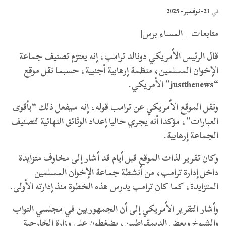
23-نوفمبر- 2025
في
متابعات _ المساء برس|
قال الرئيس الأمريكي دونالد ترامب، إنه يعتزم تصنيف جماعة
الإخوان المسلمين، منظمة إرهابية أجنبية، حسبما نقل موقع
“justthenews” الأمريكي.
ونقل الموقع الأمريكي عن ترامب قوله، إنه سيفعل ذلك “بأقوى
العبارات”، مؤكدا أنه يجري حاليا إعداد الوثائق النهائية لتصنيف
الجماعة إرهابية.
وكان تقرير لذات الموقع قبل أيام قد أشار إلى مخاوف متزايدة
داخل إدارة ترامب، من أنشطة جماعة الإخوان المسلمين
المتزايدة، كما كان ترامب يدرس هذه الخطوة منذ إدارته الأولى.
وأشار التقرير الأمريكي إلى أن الجمهوريين في مجلسي النواب
والشيوخ وبعض الديمقراطيين، يضغطون على وزارة الخارجية