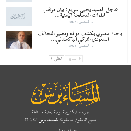
عاجل| العميد يحيى سريع: بيان مرتقب
للقوات المسلحة اليمنية…
7-أغسطس- 2026
باحث مصري يكشف دوافع ومصير التحالف
السعودي التركي الباكستاني…
7-أغسطس- 2026
السابق
التالي
جريدة اليكترونية يومية يمنية مستقلة..
جميع الحقوق محفوظة
للمساء برس
2023 ©
خليك معنا :-