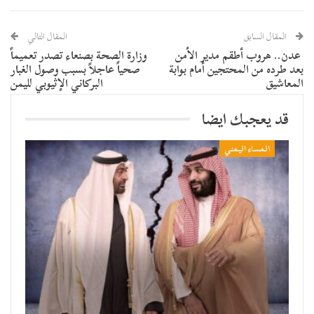
المقال السابق
المقال التالي
عدن.. هروب أطقم مدير الأمن
وزارة الصحة بصنعاء تصدر تعميماً
بعد طرده من المحتجين أمام بوابة
صحياً عاجلاً بسبب وصول الغبار
المعاشيق
البركاني الإثيوبي لليمن
قد يعجبك ايضا
المساء اليمني