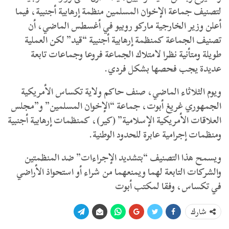
لتصنيف جماعة الإخوان المسلمين منظمة إرهابية أجنبية، فيما
أعلن وزير الخارجية ماركو روبيو في أغسطس الماضي، أن
تصنيف الجماعة كمنظمة إرهابية أجنبية “قيد” لكن العملية
طويلة ومتأنية نظرا لامتلاك الجماعة فروعا وجماعات تابعة
عديدة يجب فحصها بشكل فردي.
ويوم الثلاثاء الماضي، صنف حاكم ولاية تكساس الأمريكية
الجمهوري غريغ أبوت، جماعة “الإخوان المسلمين” و”مجلس
العلاقات الأمريكية الإسلامية” (كير)، كمنظمات إرهابية أجنبية
ومنظمات إجرامية عابرة للحدود الوطنية.
ويسمح هذا التصنيف “بتشديد الإجراءات” ضد المنظمتين
والشركات التابعة لهما ويمنعهما من شراء أو استحواذ الأراضي
في تكساس، وفقا لمكتب أبوت
شارك