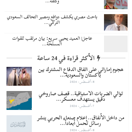
وكلفة…
باحث مصري يكشف دوافع ومصير التحالف السعودي
التركي…
عاجل| العميد يحيى سريع: بيان مرتقب للقوات
المسلحة…
الأكثر قراءة في 24 ساعة
هجوم إماراتي على اتفاق الدفاع المشترك بين
باكستان والسعودية…
8-أغسطس- 2026
توالي الضربات الاستباقية.. قصف صاروخي
دقيق يستهدف معسكر…
7-أغسطس- 2026
من داخل الأنفاق.. إعلام صنعاء الحربي ينشر
رسائل تحمل أبعاداً…
8-أغسطس- 2026