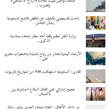
صنعاء تواصل تثبيت معادلة «الردع الاستباقي»
وتضرب…
باحث فلسطيني يكشف عن تناقض فاضح للسعودية
بشأن التعامل…
وزارة النقل تنظم وقفة أمام مطار صنعاء بمناسبة
الذكرى…
الأرصاد اليمنية تحذر من رياح شديدة واضطراب بحري
على…
تقارير: السعودية استهلكت 86% من صواريخ باتريوت
هجوم إماراتي على اتفاق الدفاع المشترك بين
باكستان…
من داخل الأنفاق.. إعلام صنعاء الحربي ينشر رسائل