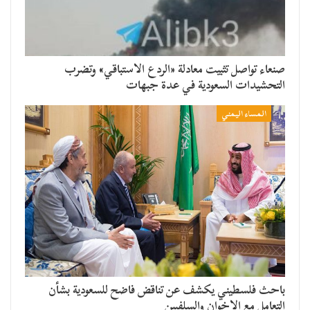
صنعاء تواصل تثبيت معادلة «الردع الاستباقي» وتضرب
التحشيدات السعودية في عدة جبهات
المساء اليمني
باحث فلسطيني يكشف عن تناقض فاضح للسعودية بشأن
التعامل مع الإخوان والسلفيين