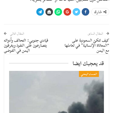
شارك
المقال السابق
المقال التالي
‏كيف تتكئ السعودية على
قيادي جنوبي: التحالف وأدواته
“المعاناة الإنسانية” في تعاملها
يتصارعون على النفوذ ويغرقون
مع اليمن
اليمن في الفوضى
قد يعجبك ايضا
المساء اليمني