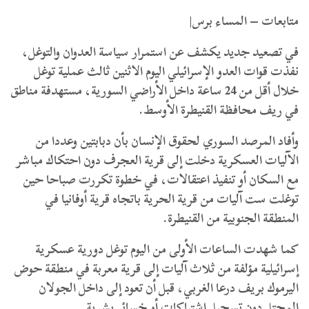
متابعات – المساء برس|
في تصعيد جديد يكشف عن استمرار سياسة العدوان والتوغل،
نفذت قوات العدو الإسرائيلي اليوم الاثنين ثالث عملية توغل
خلال أقل من 24 ساعة داخل الأراضي السورية، مستهدفة مناطق
في ريف محافظة القنيطرة الأوسط.
وأفاد المرصد السوري لحقوق الإنسان بأن دبابتين وعددا من
الآليات العسكرية دخلت إلى قرية العجرف دون احتكاك مباشر
مع السكان أو تنفيذ اعتقالات، في خطوة تكررت صباحا حين
توغلت ست آليات من قرية الحرية باتجاه قرية أوفانيا في
المنطقة الجنوبية من القنيطرة.
كما شهدت الساعات الأولى من اليوم توغل دورية عسكرية
إسرائيلية مؤلفة من ثلاث آليات إلى قرية معربة في منطقة حوض
اليرموك بريف درعا الغربي، قبل أن تعود إلى داخل الجولان
المحتل دون تسجيل اشتباكات أو خسائر بشرية.