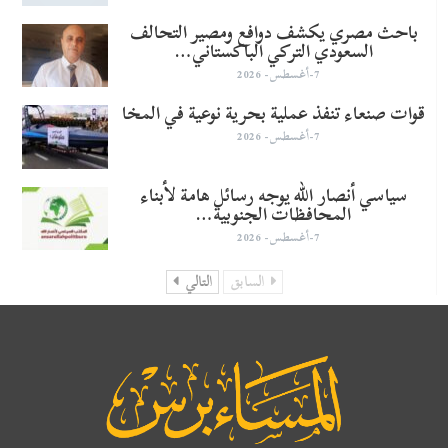
باحث مصري يكشف دوافع ومصير التحالف
السعودي التركي الباكستاني…
7-أغسطس- 2026
قوات صنعاء تنفذ عملية بحرية نوعية في المخا
7-أغسطس- 2026
سياسي أنصار الله يوجه رسائل هامة لأبناء
المحافظات الجنوبية…
7-أغسطس- 2026
السابق
التالي