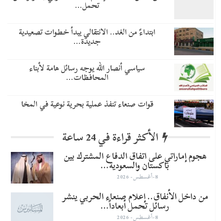
تحمل…
​ابتداءً من الغد.. الانتقالي يبدأ خطوات تصعيدية
جديدة…
سياسي أنصار الله يوجه رسائل هامة لأبناء
المحافظات…
قوات صنعاء تنفذ عملية بحرية نوعية في المخا
الأكثر قراءة في 24 ساعة
هجوم إماراتي على اتفاق الدفاع المشترك بين
باكستان والسعودية…
8-أغسطس- 2026
من داخل الأنفاق.. إعلام صنعاء الحربي ينشر
رسائل تحمل أبعاداً…
8-أغسطس- 2026