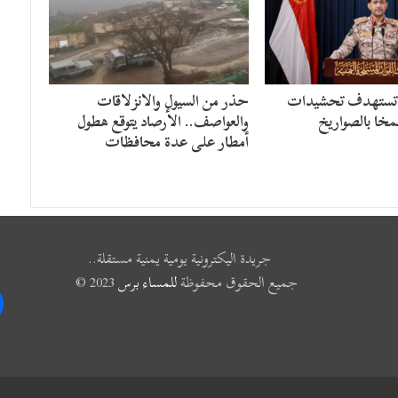
 تستهدف تحشيدات
حذر من السيول والانزلاقات
مخا بالصواريخ
والعواصف.. الأرصاد يتوقع هطول
أمطار على عدة محافظات
جريدة اليكترونية يومية يمنية مستقلة..
جميع الحقوق محفوظة
للمساء برس
2023 ©
k