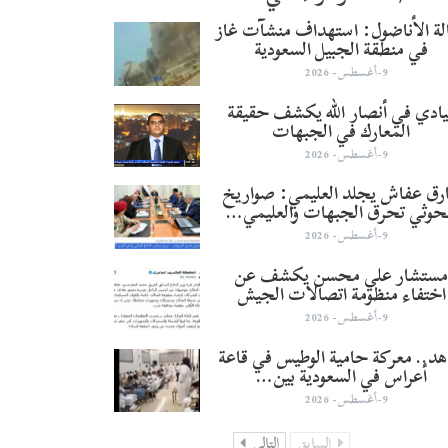
لة الأناضول: استهداف منشآت غاز
في منطقة الجبيل السعودية
9-أغسطس- 2026
يادي في أنصار الله يكشف حقيقة
المعارك في الجبهات
9-أغسطس- 2026
رق عفاش يجلد العليمي: صواريخ
حوثي تحرق الجبهات والعليمي…
9-أغسطس- 2026
ستشار علي محسن يكشف عن
اختفاء منظومة اتصالات الجيش
9-أغسطس- 2026
د.. معركة حامية الوطيس في قاعة
أعراس في السعودية بين…
9-أغسطس- 2026
السابق
التالي