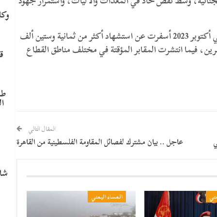
 الجنائية، وسط نقص حاد في المعدات والآليات، واستمرار جهود
وكا
جدير بالذكر أن الحرب التي شنها العدو الصهيوني في أكتوبر 2023 أسفرت عن استشهاد أكثر من ثمانية وستين ألف
رين، فيما انتشرت المقابر المؤقتة في مختلف مناطق القطاع
ق
طا
ال
المقال التالي
م
ي
عاجل .. بيان مشترك لفصائل المقاومة الفلسطينية من القاهرة
شاه
مني
المساء اليمني