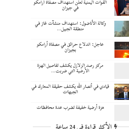
القوات اليمنية تعلن استهداف مصفاة أرامكو
في جيزان
وكالة الأناضول: استهداف منشآت غاز في
منطقة الجبيل…
عاجل: اندلاع حرائق في مصفاة أرامكو
بجيزان
مركز رصد الزلازل يكشف تفاصيل الهزة
الأرضية التي ضربت…
قيادي في أنصار الله يكشف حقيقة المعارك في
الجبهات
هزة أرضية خفيفة تضرب عدة محافظات
الأكثر قراءة في 24 ساعة