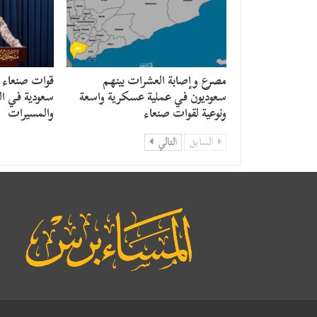
مصرع وإصابة العشرات بينهم
قوات صنعاء
سعوديون في عملية عسكرية واسعة
سعودية في ال
ونوعية لقوات صنعاء
والمسيرات
السابق
التالي