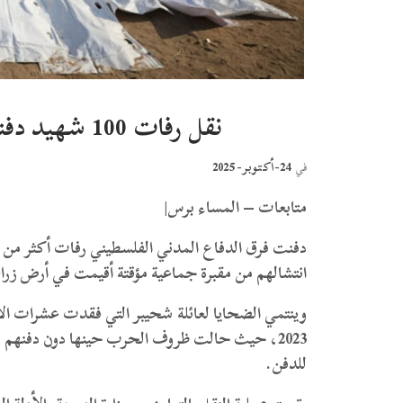
نقل رفات 100 شهيد دفنوا مؤقتا إلى مقابر شرعية في غزة
24-أكتوبر- 2025
في
متابعات – المساء برس|
دفنت فرق الدفاع المدني الفلسطيني رفات أكثر من م
انتشالهم من مقبرة جماعية مؤقتة أقيمت في أرض زراع
وينتمي الضحايا لعائلة شحيبر التي فقدت عشرات ال
2023، حيث حالت ظروف الحرب حينها دون دفنهم ف
للدفن.