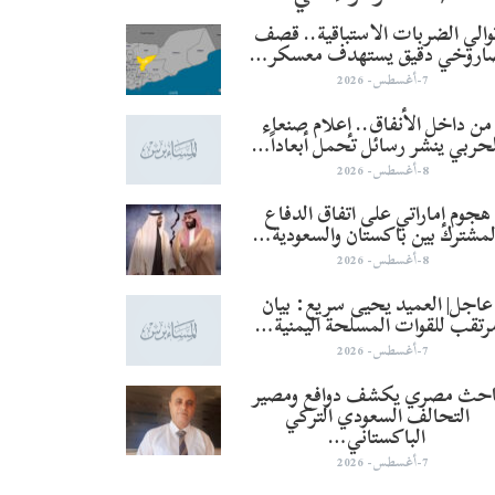
والي الضربات الاستباقية.. قصف
اروخي دقيق يستهدف معسكر…
7-أغسطس- 2026
من داخل الأنفاق.. إعلام صنعاء
لحربي ينشر رسائل تحمل أبعاداً…
8-أغسطس- 2026
هجوم إماراتي على اتفاق الدفاع
لمشترك بين باكستان والسعودية…
8-أغسطس- 2026
عاجل| العميد يحيى سريع: بيان
رتقب للقوات المسلحة اليمنية…
7-أغسطس- 2026
احث مصري يكشف دوافع ومصير
التحالف السعودي التركي
الباكستاني…
7-أغسطس- 2026