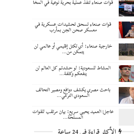
قوات صنعاء تنفذ عملية بحرية نوعية في المخا
قوات صنعاء تسحق تحشيدات عسكرية في
معسكر صحن الجن بمأرب
خارجية صنعاء: أي تكتل إقليمي أو عالمي لن
يتمكن من…
المشاط للسعودية: لو حشدتم كل العالم لن
ينفعكم وكلفة…
باحث مصري يكشف دوافع ومصير التحالف
السعودي التركي…
عاجل| العميد يحيى سريع: بيان مرتقب للقوات
المسلحة…
الأكثر قراءة في 24 ساعة