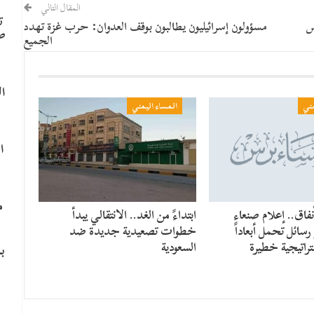
المقال التالي
ت
س
مسؤولون إسرائيليون يطالبون بوقف العدوان: حرب غزة تهدد
ص
الجميع
ا
مني
المساء اليمني
ا
م
فاق.. إعلام صنعاء
​ابتداءً من الغد.. الانتقالي يبدأ
سائل تحمل أبعاداً
خطوات تصعيدية جديدة ضد
راتيجية خطيرة
السعودية
ب