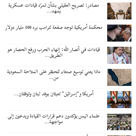
مصادر: تصريح العقيلي بشأن تمرّد قيادات عسكرية
يمهد…
محكمة أمريكية توجه صفعة لترامب برد 100 مليار دولار
قيادات في أنصار الله: إنهاء الحرب ورفع الحصار هو
الطريق…
ماذا يعني توسيع صنعاء للحظر على الملاحة السعودية
من…
أمريكا و”إسرائيل” تعبثان بوفد لبنان وتوقفان…
علماء اليمن يؤكدون دعم قرارات القيادة ويدعون إلى
مواجهة…