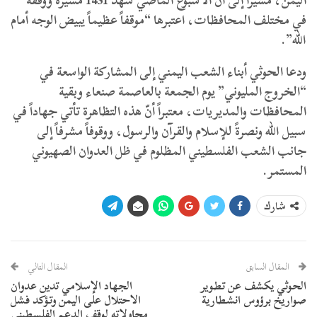
اليمن، مشيراً إلى أنّ الأسبوع الماضي شهد 1431 مسيرة ووقفة
في مختلف المحافظات، اعتبرها “موقفاً عظيماً يبيض الوجه أمام
الله”.
ودعا الحوثي أبناء الشعب اليمني إلى المشاركة الواسعة في
“الخروج المليوني” يوم الجمعة بالعاصمة صنعاء وبقية
المحافظات والمديريات، معتبراً أنّ هذه التظاهرة تأتي جهاداً في
سبيل الله ونصرةً للإسلام والقرآن والرسول، ووقوفاً مشرفاً إلى
جانب الشعب الفلسطيني المظلوم في ظل العدوان الصهيوني
المستمر.
شارك
المقال السابق
المقال التالي
الحوثي يكشف عن تطوير
الجهاد الإسلامي تدين عدوان
صواريخ برؤوس انشطارية
الاحتلال على اليمن وتؤكد فشل
محاولاته لوقف الدعم الفلسطيني