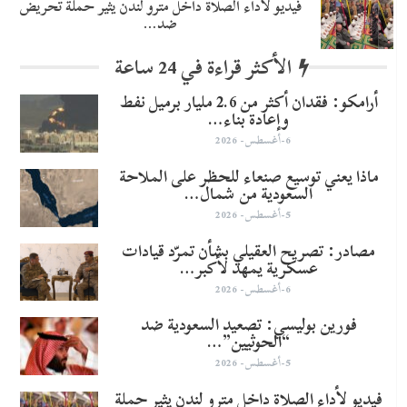
فيديو لأداء الصلاة داخل مترو لندن يثير حملة تحريض
ضد…
الأكثر قراءة في 24 ساعة
أرامكو: فقدان أكثر من 2.6 مليار برميل نفط
وإعادة بناء…
6-أغسطس- 2026
ماذا يعني توسيع صنعاء للحظر على الملاحة
السعودية من شمال…
5-أغسطس- 2026
مصادر: تصريح العقيلي بشأن تمرّد قيادات
عسكرية يمهد لأكبر…
6-أغسطس- 2026
​فورين بوليسي: تصعيد السعودية ضد
“الحوثيين”…
5-أغسطس- 2026
فيديو لأداء الصلاة داخل مترو لندن يثير حملة