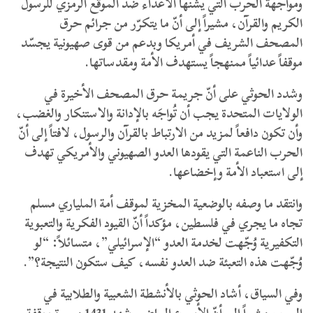
ومواجهة الحرب التي يشنها الأعداء ضد الموقع الرمزي للرسول
الكريم والقرآن، مشيراً إلى أنّ ما يتكرّر من جرائم حرق
المصحف الشريف في أمريكا وبدعم من قوى صهيونية يجسّد
موقفاً عدائياً ممنهجاً يستهدف الأمة ومقدساتها.
وشدد الحوثي على أنّ جريمة حرق المصحف الأخيرة في
الولايات المتحدة يجب أن تُواجَه بالإدانة والاستنكار والغضب،
وأن تكون دافعاً لمزيد من الارتباط بالقرآن والرسول، لافتاً إلى أنّ
الحرب الناعمة التي يقودها العدو الصهيوني والأمريكي تهدف
إلى استعباد الأمة وإخضاعها.
وانتقد ما وصفه بالوضعية المخزية لموقف أمة الملياري مسلم
تجاه ما يجري في فلسطين، مؤكداً أنّ القيود الفكرية والتعبوية
التكفيرية وُجّهت لخدمة العدو “الإسرائيلي”، متسائلاً: “لو
وُجّهت هذه التعبئة ضد العدو نفسه، كيف ستكون النتيجة؟”.
وفي السياق، أشاد الحوثي بالأنشطة الشعبية والطلابية في