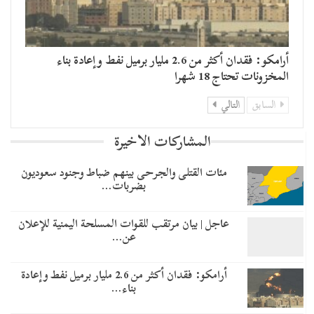
أرامكو: فقدان أكثر من 2.6 مليار برميل نفط وإعادة بناء
المخزونات تحتاج 18 شهرا
السابق
التالي
المشاركات الاخيرة
مئات القتلى والجرحى بينهم ضباط وجنود سعوديون
بضربات…
عاجل | بيان مرتقب للقوات المسلحة اليمنية للإعلان
عن…
أرامكو: فقدان أكثر من 2.6 مليار برميل نفط وإعادة
بناء…