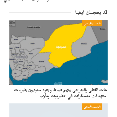
قد يعجبك ايضا
المساء اليمني
مئات القتلى والجرحى بينهم ضباط وجنود سعوديون بضربات
استهدفت معسكرات في حضرموت ومأرب
المساء اليمني