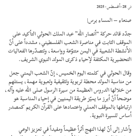
28-أغسطس- 2025
في
صنعاء – المساء برس|
جدّد قائد حركة “أنصار الله” عبد الملك الحوثي التأكيد على
الموقف الثابت في مناصرة الشعب الفلسطيني، مشدداً على أنّ
الأنشطة الشعبية في اليمن متنوّعة وواسعة، وتتصدّرها الفعاليات
التحضيرية المكثفة لإحياء ذكرى المولد النبوي الشريف.
وقال الحوثي في كلمته اليوم الخميس، إنّ الشعب اليمني جعل
من مناسبة المولد محطة تربوية وتثقيفية وتعبوية مهمة، يستلهم
من خلالها الدروس العظيمة من سيرة الرسول صلى الله عليه وآله،
موضحاً أنّ أبرز ما يميّز طريقة اليمنيين في إحياء المناسبة هو
ارتباطها بالموقف العملي واعتمادها على القرآن الكريم كمصدر
أساس للسيرة النبوية.
وأشار إلى أنّ لهذا النهج أثراً عظيماً ومفيداً في تعزيز الوعي