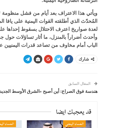
الترسانة الصاروخية اليمنية.
المُحدّث الذي أطلقته القوات اليمنية على ياف
لعدة صواريخ اعترف الاحتلال بسقوط إحداها ع
وأحدث أضراراً بالمنزل، ما أثار تساؤلات حول جد
الباب أمام مخاوف من تصاعد قدرات اليمنيين على
شارك
المقال السابق
هندسة فوق الصراع: أين أصبح «الشرق الأوسط الجديد
قد يعجبك ايضا
المساء اليمني
المساء الي