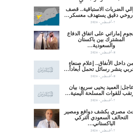
الي الضربات الاستباقية.. قصف
روخي دقيق يستهدف معسكر…
7-أغسطس- 2026
وم إماراتي على اتفاق الدفاع
المشترك بين باكستان
والسعودية…
8-أغسطس- 2026
ن داخل الأنفاق.. إعلام صنعاء
ربي ينشر رسائل تحمل أبعاداً…
8-أغسطس- 2026
اجل| العميد يحيى سريع: بيان
تقب للقوات المسلحة اليمنية…
7-أغسطس- 2026
حث مصري يكشف دوافع ومصير
التحالف السعودي التركي
الباكستاني…
7-أغسطس- 2026