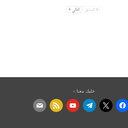
السابق
التالي
خليك معنا :-
mail
rss
youtube
telegram
x
faceboo