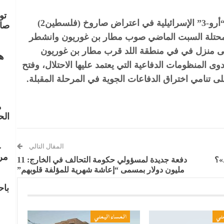
تو
ويأتي هذا الاعتراف بعد أيام من فشل منظومة “أرو-3” الإسرائيلية في اعتراض صاروخ (فلسطين2)
صا
ا المحتلة السبت الماضي صوب مطار بن غوريون وانشطر
لى منزل في في منطقة اللد قرب مطار بن غوريون
هج
وى المنظومات الدفاعية التي يعتمد عليها الاحتلال، وفتح
 تنامي اختراق الدفاعات الجوية في المرحلة المقبلة.
م
الح
ع
المقال التالي
مر
»؟
دفعة جديدة لمسؤولي حكومة التحالف في الخارج: 11
مليون دولار بمسمى “إعاشة شهرية للمؤلفة قلوبهم”
با
مني
المساء اليمني