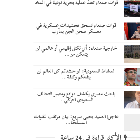
قوات صنعاء تنفذ عملية بحرية نوعية في المخا
قوات صنعاء تسحق تحشيدات عسكرية في
معسكر صحن الجن بمأرب
خارجية صنعاء: أي تكتل إقليمي أو عالمي لن
يتمكن من…
المشاط للسعودية: لو حشدتم كل العالم لن
ينفعكم وكلفة…
باحث مصري يكشف دوافع ومصير التحالف
السعودي التركي…
عاجل| العميد يحيى سريع: بيان مرتقب للقوات
المسلحة…
الأكثر قراءة في 24 ساعة