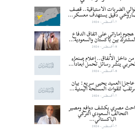
والي الضربات الاستباقية.. قصف
اروخي دقيق يستهدف معسكر…
7-أغسطس- 2026
هجوم إماراتي على اتفاق الدفاع
لمشترك بين باكستان والسعودية…
8-أغسطس- 2026
من داخل الأنفاق.. إعلام صنعاء
لحربي ينشر رسائل تحمل أبعاداً…
8-أغسطس- 2026
عاجل| العميد يحيى سريع: بيان
رتقب للقوات المسلحة اليمنية…
7-أغسطس- 2026
احث مصري يكشف دوافع ومصير
التحالف السعودي التركي
الباكستاني…
7-أغسطس- 2026