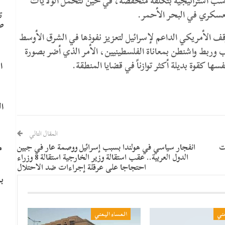
سب استراتيجية بتكلفة منخفضة، في حين تتحمل الولايات
العسكري في البحر الأحمر.
ت
ص
ف الأمريكي الداعم لإسرائيل لتعزيز نفوذها في الشرق الأوسط
 وربط واشنطن بمعاناة الفلسطينيين، الأمر الذي أضر بصورة
ها كقوة بديلة أكثر توازناً في قضايا المنطقة.
ا
ا
المقال التالي
م
ات
انفجار سياسي في هولندا بسبب إسرائيل ووصمة عار في جبين
الدول العربية.. عقب استقالة وزير الخارجية استقالة 8 وزراء
احتجاجا على عرقلة إجراءات ضد الاحتلال
ب
مني
المساء اليمني