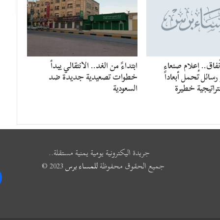
فاق.. إعلام صنعاء
​ابتداءً من الغد.. الانتقالي يبدأ
سائل تحمل أبعاداً
خطوات تصعيدية جديدة ضد
راتيجية خطيرة
السعودية
جريدة اليكترونية يومية يمنية مستقلة..
جميع الحقوق محفوظة
للمساء برس
2023 ©
k