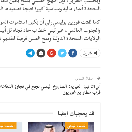
وبحسب التقرير، فإن النهج الصيني يمنح بكين مكا
المتحدة أعباء مالية وسياسية كبيرة نتيجة تصعيدها 
كما لفتت فورين بوليسي إلى أن بكين استثمرت الموق
والجنوب العالمي، عبر تبني خطاب حاد تجاه تل أبيب
الولايات المتحدة الدولية ومنح الصين فرصة لتقديم نفس
شارك
المقال السابق
آي 24 نيوز العبرية: الصاروخ اليمني نجح في تجاوز الدفاع
قرب مطار بن غوريون
قد يعجبك ايضا
المساء اليمني
المساء الي