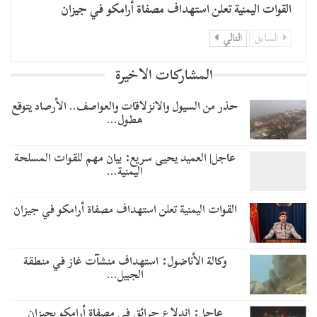
القوات اليمنية تعلن استهداف مصفاة أرامكو في جيزان
السابق
التالي
المشاركات الاخيرة
حذر من السيول والانزلاقات والعواصف.. الأرصاد يتوقع
هطول…
عاجل| العميد يحيى سريع: بيان مهم للقوات المسلحة
اليمنية…
القوات اليمنية تعلن استهداف مصفاة أرامكو في جيزان
وكالة الأناضول: استهداف منشآت غاز في منطقة
الجبيل…
عاجل: اندلاع حرائق في مصفاة أرامكو بجيزان