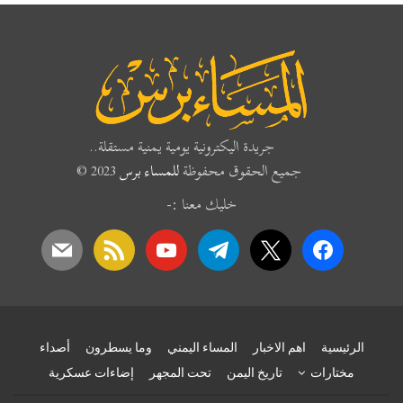
جريدة اليكترونية يومية يمنية مستقلة..
جميع الحقوق محفوظة
للمساء برس
2023 ©
خليك معنا :-
mail
rss
youtube
telegram
x
facebook
الرئيسية
اهم الاخبار
المساء اليمني
وما يسطرون
أصداء
مختارات
تاريخ اليمن
تحت المجهر
إضاءات عسكرية