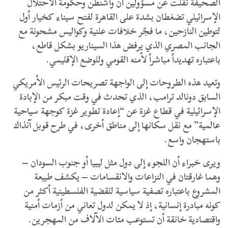
الصحيفة نقلت عن مسؤولين أن واشنطن وحكومة الاحتلال
الإسرائيلي تضغطان بشدة على القاهرة لفتح سيناء كخيار أول
لتوطين النازحين، ما فجّر خلافات علنية وكواليس مشحونة مع
الجانب المصري الذي يرفض هذا السيناريو بشكل قاطع،
باعتباره تهديداً مباشراً لأمنه القومي وللوضع الإقليمي.
وتعيد هذه الطروحات إلى الواجهة تصريحات الرئيس الأمريكي
السابق دونالد ترامب، الذي تحدث في وقت مبكر من الإبادة
الإسرائيلية في قطاع غزة عن “إعادة تطوير غزة كوجهة سياحية
عالمية” مع نقل سكانها إلى مناطق أخرى، في طرح قوبل آنذاك
باستهجان واسع.
ويرى خبراء أن اللجوء إلى دول مثل ليبيا أو جنوب السودان –
وهما غارقتان في النزاعات والانقسامات – يكشف طبيعة
المشروع باعتباره تصفية سياسية للقضية الفلسطينية أكثر من
كونه مبادرة إنسانية، إذ لا يمكن لدول تعاني من أزمات أمنية
واقتصادية خانقة أن تستوعب مئات الآلاف من المهجرين.