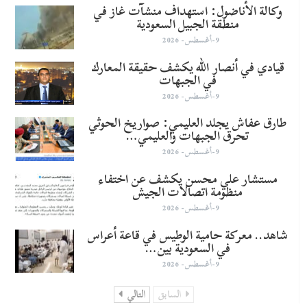
وكالة الأناضول: استهداف منشآت غاز في
منطقة الجبيل السعودية
9-أغسطس- 2026
قيادي في أنصار الله يكشف حقيقة المعارك
في الجبهات
9-أغسطس- 2026
طارق عفاش يجلد العليمي: صواريخ الحوثي
تحرق الجبهات والعليمي…
9-أغسطس- 2026
مستشار علي محسن يكشف عن اختفاء
منظومة اتصالات الجيش
9-أغسطس- 2026
شاهد.. معركة حامية الوطيس في قاعة أعراس
في السعودية بين…
9-أغسطس- 2026
السابق
التالي