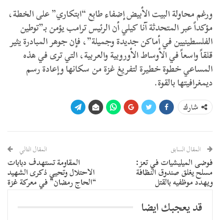
ورغم محاولة البيت الأبيض إضفاء طابع “ابتكاري” على الخطة،
مؤكداً عبر المتحدثة آنا كيلي أن الرئيس ترامب يؤمن بـ”توطين
الفلسطينيين في أماكن جديدة وجميلة”، فإن جوهر المبادرة يثير
قلقاً واسعاً في الأوساط الأوروبية والعربية، التي ترى في هذه
المساعي خطوة خطيرة لتفريغ غزة من سكانها وإعادة رسم
ديمغرافيتها بالقوة.
شارك
المقال السابق
المقال التالي
فوضى الميليشيات في تعز:
المقاومة تستهدف دبابات
مسلح يغلق صندوق النظافة
الاحتلال وتحيي ذكرى الشهيد
ويهدد موظفيه بالقتل
“الحاج رمضان” في معركة غزة
قد يعجبك ايضا