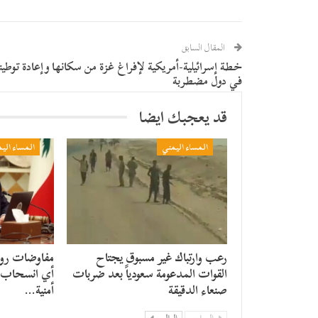
المقال السابق
خطة إسرائيلية-أمريكية لإفراغ غزة من سكانها وإعادة توطي
في دول مضطربة
قد يعجبك ايضا
المساء اليمني
المساء الي
رعب وارتباك غير مسبوق يجتاح
مفاوضات روما
القوات المدعومة سعودياً بعد ضربات
أي انسحاب م
صنعاء الدقيقة
أمنية…