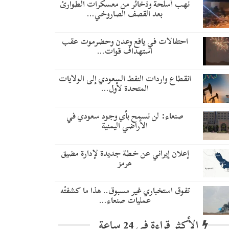
نهب أسلحة وذخائر من معسكرات الطوارئ
بعد القصف الصاروخي…
احتفالات في يافع وعدن وحضرموت عقب
استهداف قوات…
انقطاع واردات النفط السعودي إلى الولايات
المتحدة لأول…
صنعاء: لن نسمح بأي وجود سعودي في
الأراضي اليمنية
إعلان إيراني عن خطة جديدة لإدارة مضيق
هرمز
تفوق استخباري غير مسبوق.. هذا ما كشفتْه
عمليات صنعاء…
الأكثر قراءة في 24 ساعة