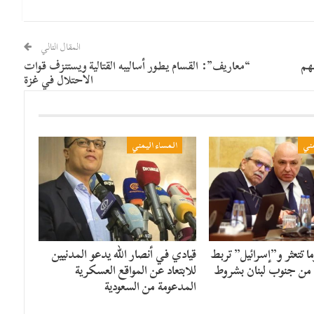
المقال التالي
نهم
“معاريف”: القسام يطور أساليبه القتالية ويستنزف قوات
الاحتلال في غزة
مني
المساء اليمني
 تتعثر و”إسرائيل” تربط
قيادي في أنصار الله يدعو المدنيين
ن جنوب لبنان بشروط
للابتعاد عن المواقع العسكرية
المدعومة من السعودية