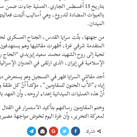
بتاريخ 15 أغسطس الجاري. العملية جاءت ضمن 
بالعبوات المضادة للدروع، وهي أساليب أثبتت فعالي
الميدان.
من جهتها، بثّت سرايا القدس، الجناح العسكري لحرك
المتقدمة شرقي غزة، أظهرت مقاتليها وهم يستهدفون ق
تحية إلى روح الشهيد محمد سعيد إيزيدي “الحاج رمض
الإسلامية في إيران، الذي ارتقى في العدوان الإسرائي
أحد مقاتلي السرايا ظهر في التسجيل وهو يستعرض دو
إياه بـ”الأب الحنون للمقاومين”، مؤكداً أنّ كل طل
أنّ هذه العمليات الميدانية إهداء لروحه، وأن العهد 
وختم المقاومون رسالتهم بتأكيد الاستمرار في القتا
لمعركة التحرير، وأن غزة اليوم تخوض مواجهة مصيرية
شارك