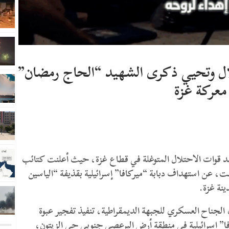
ال وتحيي ذكرى الشهيد “الحاج رمضان”
معركة غزة
 ضد قوات الاحتلال المتوغلة في قطاع غزة، حيث أعلنت كتائب
عن استهداف دبابة “ميركافا” إسرائيلية بقذيفة “الياسين
لجناح العسكري للجبهة الديمقراطية، تنفيذ تفجير عبوة
افا” إسرائيلية في منطقة أرض البرعصي جنوبي حي الزيتون،