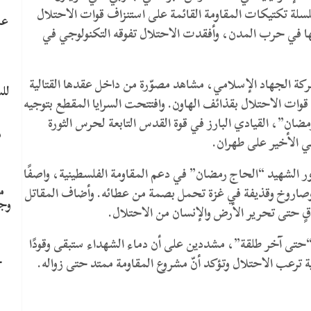
سلسلة تكتيكات المقاومة القائمة على استنزاف قوات الاحتلال
عا
تها في حرب المدن، وأفقدت الاحتلال تفوقه التكنولوجي في
ة الجهاد الإسلامي، مشاهد مصوّرة من داخل عقدها القتالية
لل
وات الاحتلال بقذائف الهاون. وافتتحت السرايا المقطع بتوجيه
ان”، القيادي البارز في قوة القدس التابعة لحرس الثورة
م
لي الأخير على طهران.
ر الشهيد “الحاج رمضان” في دعم المقاومة الفلسطينية، واصفًا
م
قة وصاروخ وقذيفة في غزة تحمل بصمة من عطائه. وأضاف المقاتل
وج
باقٍ حتى تحرير الأرض والإنسان من الاحتلال.
ل “حتى آخر طلقة”، مشددين على أن دماء الشهداء ستبقى وقودًا
ح
 ترعب الاحتلال وتؤكد أنّ مشروع المقاومة ممتد حتى زواله.