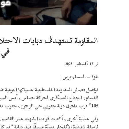
المقاومة تستهدف دبابات الاحتل
في 
17-أغسطس- 2025
في
غزة – المساء برس|
تواصل فصائل المقاومة الفلسطينية عملياتها النوعية
القسام، الجناح العسكري لحركة حماس، أمس السبت، 
105” قرب مفترق دولة جنوبي حي الزيتون، جنوب مدينة غزة.
وفي عملية أخرى، أكدت قوات الشهيد عمر القاسم، ا
ناسفة شديدة الانفجار معدّة مسبقًا ضد دبابة “ميرك