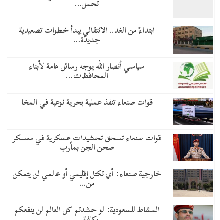
تحمل…
​ابتداءً من الغد.. الانتقالي يبدأ خطوات تصعيدية
جديدة…
سياسي أنصار الله يوجه رسائل هامة لأبناء
المحافظات…
قوات صنعاء تنفذ عملية بحرية نوعية في المخا
قوات صنعاء تسحق تحشيدات عسكرية في معسكر
صحن الجن بمأرب
خارجية صنعاء: أي تكتل إقليمي أو عالمي لن يتمكن
من…
المشاط للسعودية: لو حشدتم كل العالم لن ينفعكم
وكلفة…