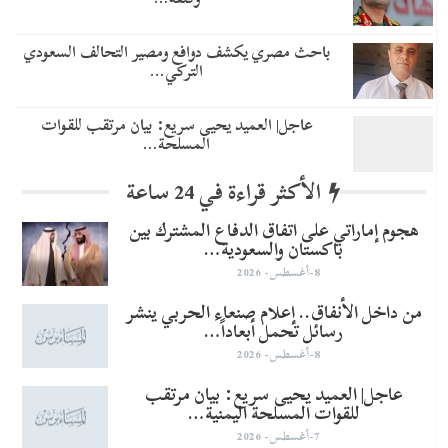
باحث مصري يكشف دوافع ومصير التحالف السعودي
التركي…
عاجل| العميد يحيى سريع: بيان مرتقب للقوات
المسلحة…
الأكثر قراءة في 24 ساعة
هجوم إماراتي على اتفاق الدفاع المشترك بين
باكستان والسعودية…
8-أغسطس- 2026
من داخل الأنفاق.. إعلام صنعاء الحربي ينشر
رسائل تحمل أبعاداً…
8-أغسطس- 2026
عاجل| العميد يحيى سريع: بيان مرتقب
للقوات المسلحة اليمنية…
7-أغسطس- 2026