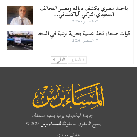
باحث مصري يكشف دوافع ومصير التحالف
السعودي التركي الباكستاني…
7-أغسطس- 2026
قوات صنعاء تنفذ عملية بحرية نوعية في المخا
7-أغسطس- 2026
السابق
التالي
جريدة اليكترونية يومية يمنية مستقلة..
جميع الحقوق محفوظة
للمساء برس
2023 ©
خليك معنا :-