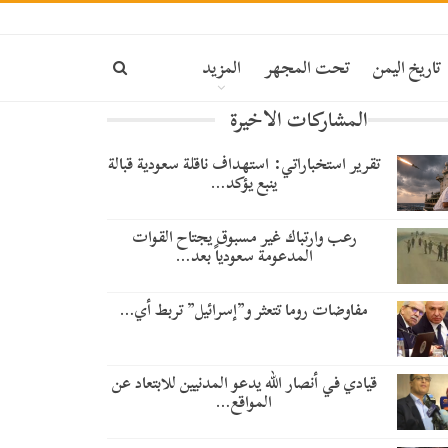
ة
تاريخ اليمن
تحت المجهر
المزيد
المشاركات الاخيرة
تقرير استخباراتي: استهداف ناقلة سعودية قبالة
ينبع يؤكد…
رعب وارتباك غير مسبوق يجتاح القوات
المدعومة سعودياً بعد…
مفاوضات روما تتعثر و”إسرائيل” تربط أي…
قيادي في أنصار الله يدعو المدنيين للابتعاد عن
المواقع…