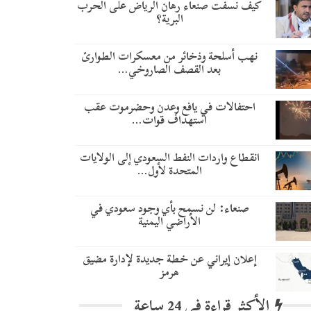
كيف نسفت صنعاء رهان الرياض على الحرب
البرية؟
نهب أسلحة وذخائر من معسكرات الطوارئ
بعد القصف الصاروخي…
احتفالات في يافع وعدن وحضرموت عقب
استهداف قوات…
انقطاع واردات النفط السعودي إلى الولايات
المتحدة لأول…
صنعاء: لن نسمح بأي وجود سعودي في
الأراضي اليمنية
إعلان إيراني عن خطة جديدة لإدارة مضيق
هرمز
الأكثر قراءة في 24 ساعة