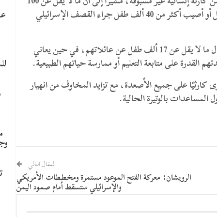
وفي السياق ذاته، حذّر المفوض العام لوكالة الأونروا من كارثة إنسانية غير مسبوقة، مشيرًا إلى أن ما لا يقل عن 100
طفل لقوا حتفهم بسبب سوء التغذية والجوع، فيما قتل أو أصيب أكثر من 40 ألف طفل جراء القصف الإسرائيلي
عا
وأضاف أن العدوان والحصار تسببا في فقدان أو انفصال ما لا يقل عن 17 ألف طفل عن عائلاتهم، في حين يعاني
 القدرة على متابعة التعليم أو ممارسة حياتهم الطبيعية.
لل
 كارثيًا على جميع الأصعدة، مع تزايد المخاوف من انهيار
م
 المساعدات بالوتيرة الحالية.
م
وج
المقال التالي
ت
الرويشان: معركة الفتح الموعود مستمرة ومخططات الأمريكي
والإسرائيلي ستسقط أمام صمود اليمن