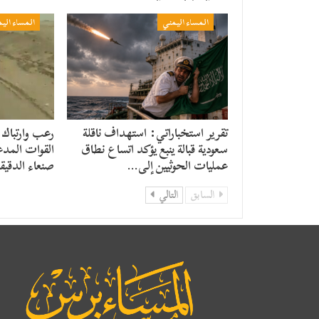
المساء اليمني
المساء الي
تقرير استخباراتي: استهداف ناقلة
رعب وارتباك 
سعودية قبالة ينبع يؤكد اتساع نطاق
القوات المدع
عمليات الحوثيين إلى…
صنعاء الدقيق
السابق
التالي