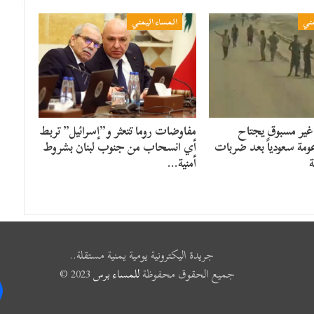
مني
المساء اليمني
غير مسبوق يجتاح
مفاوضات روما تتعثر و”إسرائيل” تربط
ومة سعودياً بعد ضربات
أي انسحاب من جنوب لبنان بشروط
ة
أمنية…
جريدة اليكترونية يومية يمنية مستقلة..
جميع الحقوق محفوظة
للمساء برس
2023 ©
k