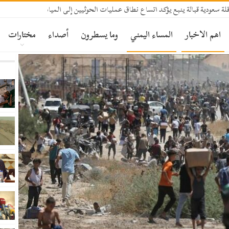
 سعودية قبالة ينبع يؤكد اتساع نطاق عمليات الحوثيين إلى المياه الإقليمية السعودي
اهم الاخبار
المساء اليمني
وما يسطرون
أصداء
مختارات