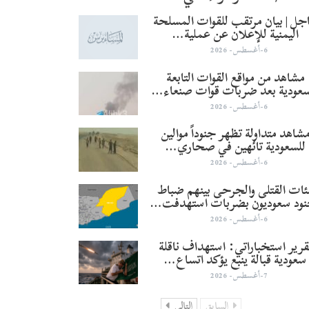
جل | بيان مرتقب للقوات المسلحة
اليمنية للإعلان عن عملية…
6-أغسطس- 2026
مشاهد من مواقع القوات التابعة
سعودية بعد ضربات قوات صنعاء…
6-أغسطس- 2026
شاهد متداولة تظهر جنوداً موالين
للسعودية تائهين في صحاري…
6-أغسطس- 2026
ئات القتلى والجرحى بينهم ضباط
نود سعوديون بضربات استهدفت…
6-أغسطس- 2026
قرير استخباراتي: استهداف ناقلة
سعودية قبالة ينبع يؤكد اتساع…
7-أغسطس- 2026
السابق
التالي