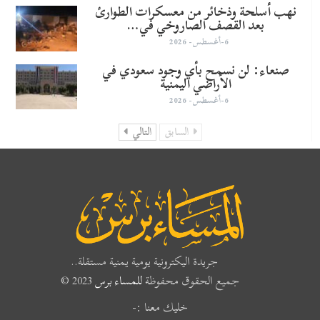
نهب أسلحة وذخائر من معسكرات الطوارئ
بعد القصف الصاروخي في…
6-أغسطس- 2026
صنعاء: لن نسمح بأي وجود سعودي في
الأراضي اليمنية
6-أغسطس- 2026
السابق
التالي
جريدة اليكترونية يومية يمنية مستقلة..
جميع الحقوق محفوظة
للمساء برس
2023 ©
خليك معنا :-