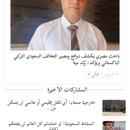
باحث مصري يكشف دوافع ومصير التحالف السعودي التركي
الباكستاني ويؤكد: وُلد ميتاً
السابق
التالي
المشاركات الاخيرة
خارجية صنعاء: أي تكتل إقليمي أو عالمي لن يتمكن
من…
المشاط للسعودية: لو حشدتم كل العالم لن ينفعكم
وكلفة…