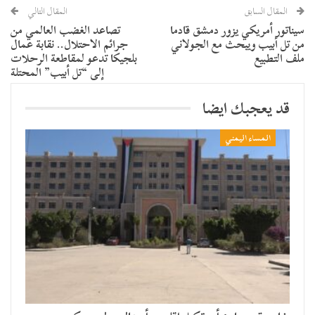
المقال السابق
المقال التالي
سيناتور أمريكي يزور دمشق قادما
تصاعد الغضب العالمي من
من تل أبيب ويبحث مع الجولاني
جرائم الاحتلال.. نقابة عمال
ملف التطبيع
بلجيكا تدعو لمقاطعة الرحلات
إلى “تل أبيب” المحتلة
قد يعجبك ايضا
المساء اليمني