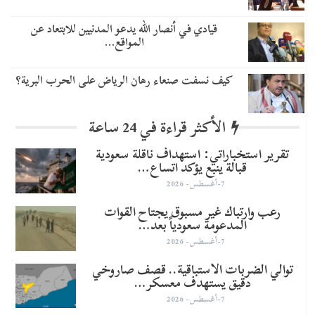
قيادي في أنصار الله يدعو المدنيين للابتعاد عن
المواقع…
كيف نسفت صنعاء رهان الرياض على الحرب البرية؟
الأكثر قراءة في 24 ساعة
تقرير استخباراتي: استهداف ناقلة سعودية
قبالة ينبع يؤكد اتساع…
7-أغسطس- 2026
رعب وارتباك غير مسبوق يجتاح القوات
المدعومة سعودياً بعد…
7-أغسطس- 2026
توالي الضربات الاستباقية.. قصف صاروخي
دقيق يستهدف معسكر…
7-أغسطس- 2026