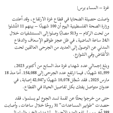
غزة – المساء برس|
واصلت حصيلة الضحايا في قطاع غزة الارتفاع، وقد أعلنت
وزارة الصحة الفلسطينية اليوم أن 100 شهيدًا – بينهم 11 انتُشلوا
من تحت الركام – و513 مصابًا وصلوا إلى المستشفيات خلال
الـ24 ساعة الماضية، في ظل عجز طواقم الإسعاف والدفاع
المدني عن الوصول إلى العديد من الجرحى العالقين تحت
الأنقاض وفي الشوارع.
وبلغ إجمالي عدد شهداء غزة منذ السابع من أكتوبر 2023،
61,599 شهيدًا، فيما ارتفع عدد الجرحى إلى 154,088. أما منذ 18
مارس 2025، فقد سُجّل 10,078 شهيدًا و42,047 إصابة، في
عدوان متواصل يفتك بكل تفاصيل الحياة في القطاع.
حتى من خرجوا بحثًا عن لقمة تسد الجوع لم يسلموا، فقد
حصدت “طوابير المساعدات” 31 روحًا خلال ساعات، وأصابت
388 آخرين، ليرتفع العدد الإجمالي لشهداء الخبز والماء إلى