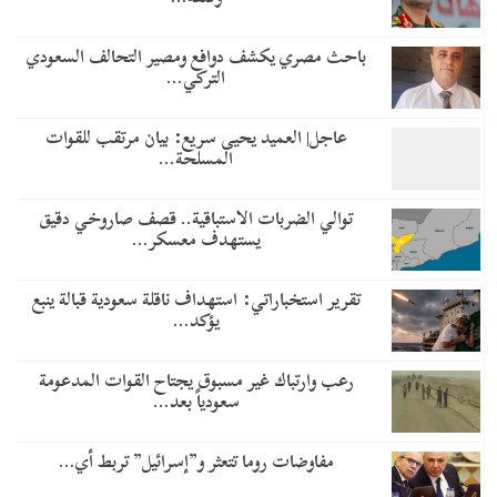
باحث مصري يكشف دوافع ومصير التحالف السعودي
التركي…
عاجل| العميد يحيى سريع: بيان مرتقب للقوات
المسلحة…
توالي الضربات الاستباقية.. قصف صاروخي دقيق
يستهدف معسكر…
تقرير استخباراتي: استهداف ناقلة سعودية قبالة ينبع
يؤكد…
رعب وارتباك غير مسبوق يجتاح القوات المدعومة
سعودياً بعد…
مفاوضات روما تتعثر و”إسرائيل” تربط أي…