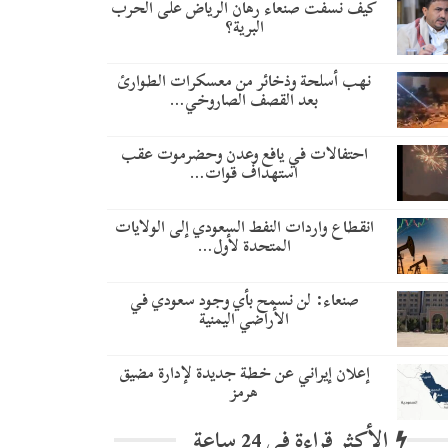
كيف نسفت صنعاء رهان الرياض على الحرب
البرية؟
نهب أسلحة وذخائر من معسكرات الطوارئ
بعد القصف الصاروخي…
احتفالات في يافع وعدن وحضرموت عقب
استهداف قوات…
انقطاع واردات النفط السعودي إلى الولايات
المتحدة لأول…
صنعاء: لن نسمح بأي وجود سعودي في
الأراضي اليمنية
إعلان إيراني عن خطة جديدة لإدارة مضيق
هرمز
الأكثر قراءة في 24 ساعة