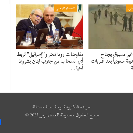
مني
المساء اليمني
غير مسبوق يجتاح
مفاوضات روما تتعثر و”إسرائيل” تربط
ومة سعودياً بعد ضربات
أي انسحاب من جنوب لبنان بشروط
ة
أمنية…
جريدة اليكترونية يومية يمنية مستقلة..
جميع الحقوق محفوظة
للمساء برس
2023 ©
k