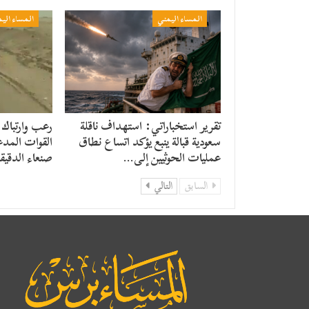
المساء اليمني
المساء الي
تقرير استخباراتي: استهداف ناقلة
رعب وارتباك 
سعودية قبالة ينبع يؤكد اتساع نطاق
القوات المدع
عمليات الحوثيين إلى…
صنعاء الدقيق
السابق
التالي