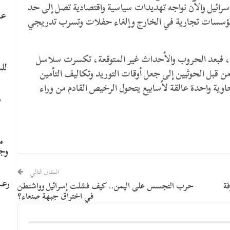
رائيل والآن نواجه تهديدات سياسية واقتصادية تصل إلى حد
عا
مؤسسات تجارية في الخارج وإلغاء حفلات وتسرب تدريجي
نة، فبعد الحروب والأحداث غير المتوقعة، تكسرت سلاسل
لل
ن قبل الحوثيين إلى جعل أوقات التوريد وتكاليف التأمين
اوية واحدة عالقة لأسابيع يتحول الرخيص القادم من وراء
م
م
وج
المقال التالي
رعب
ة
حرب التجسس على اليمن.. كيف فشلت إسرائيل وواشنطن
في اختراق جبهة صنعاء؟