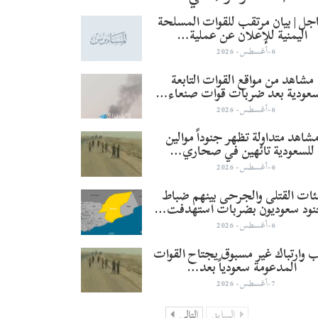
جل | بيان مرتقب للقوات المسلحة
اليمنية للإعلان عن عملية…
6-أغسطس- 2026
مشاهد من مواقع القوات التابعة
سعودية بعد ضربات قوات صنعاء…
6-أغسطس- 2026
شاهد متداولة تظهر جنوداً موالين
للسعودية تائهين في صحاري…
6-أغسطس- 2026
ئات القتلى والجرحى بينهم ضباط
نود سعوديون بضربات استهدفت…
6-أغسطس- 2026
 وارتباك غير مسبوق يجتاح القوات
المدعومة سعودياً بعد…
7-أغسطس- 2026
السابق
التالي