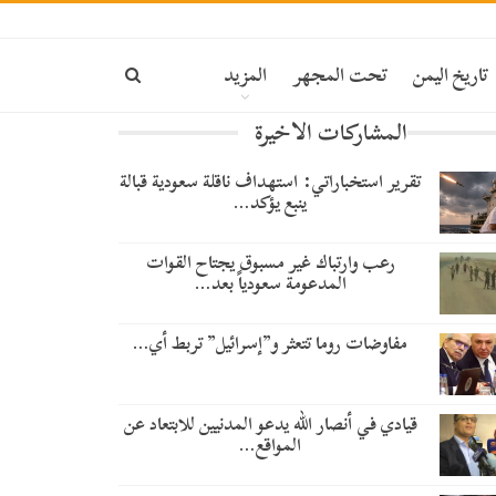
ة
تاريخ اليمن
تحت المجهر
المزيد
المشاركات الاخيرة
تقرير استخباراتي: استهداف ناقلة سعودية قبالة
ينبع يؤكد…
رعب وارتباك غير مسبوق يجتاح القوات
المدعومة سعودياً بعد…
مفاوضات روما تتعثر و”إسرائيل” تربط أي…
قيادي في أنصار الله يدعو المدنيين للابتعاد عن
المواقع…