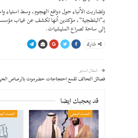
وتضاربت الأنباء حول دوافع الهجوم، وسط استياء و
بـ”البلطجية”، مؤكدين أنها تكشف عن غياب مؤسسا
إلى ساحة لصراع المليشيات.
شارك
المقال السابق
فصائل التحالف تقمع احتجاجات حضرموت بالرصاص الح
قد يعجبك ايضا
المساء اليمني
المساء الي