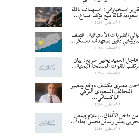
قرير استخباراتي: استهداف ناقلة
سعودية قبالة ينبع يؤكد اتساع…
7-أغسطس- 2026
والي الضربات الاستباقية.. قصف
اروخي دقيق يستهدف معسكر…
7-أغسطس- 2026
عاجل| العميد يحيى سريع: بيان
رتقب للقوات المسلحة اليمنية…
7-أغسطس- 2026
احث مصري يكشف دوافع ومصير
التحالف السعودي التركي
الباكستاني…
7-أغسطس- 2026
من داخل الأنفاق.. إعلام صنعاء
لحربي ينشر رسائل تحمل أبعاداً…
8-أغسطس- 2026