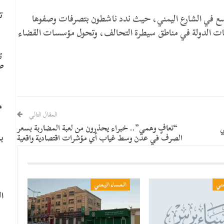
ت
اسع في الشارع اليمني، حيث ندد ناشطون بتصرفات وصفوها
ت الدولة في مناطق سيطرة التحالف، وتحول مؤسسات القضاء
ت
ص
م
المقال التالي
ي
“تعافٍ وهمي”.. خبراء يحذرون من لعبة المضاربة بسعر
ب
الصرف في عدن وسط غياب أي مؤشرات اقتصادية واقعية
مني
المساء اليمني
ا