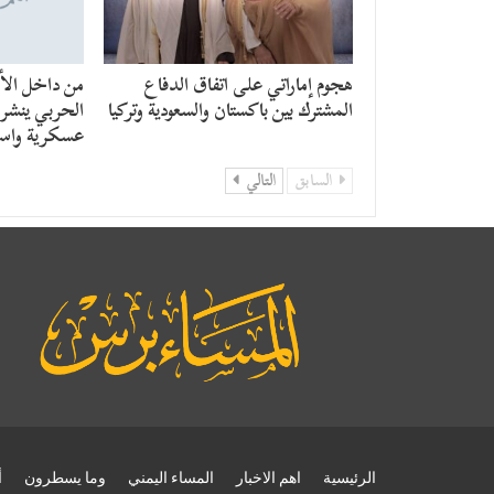
هجوم إماراتي على اتفاق الدفاع
من داخل الأن
المشترك بين باكستان والسعودية وتركيا
الحربي ينشر ر
عسكرية واست
السابق
التالي
الرئيسية
اهم الاخبار
المساء اليمني
وما يسطرون
أ