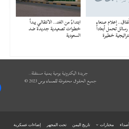
فاق.. إعلام صنعاء
​ابتداءً من الغد.. الانتقالي يبدأ
سائل تحمل أبعاداً
خطوات تصعيدية جديدة ضد
راتيجية خطيرة
السعودية
جريدة اليكترونية يومية يمنية مستقلة..
جميع الحقوق محفوظة
للمساء برس
2023 ©
k
صداء
مختارات
تاريخ اليمن
تحت المجهر
إضاءات عسكرية