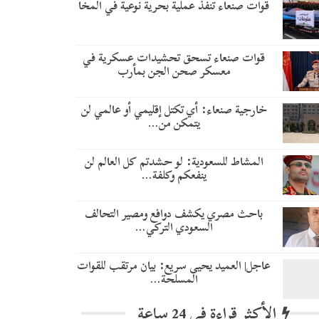
قوات صنعاء تنفذ عملية بحرية نوعية في المخا
قوات صنعاء تسحق تحشيدات عسكرية في
معسكر صحن الجن بمأرب
خارجية صنعاء: أي تكتل إقليمي أو عالمي لن
يتمكن من…
المشاط للسعودية: لو حشدتم كل العالم لن
ينفعكم وكلفة…
باحث مصري يكشف دوافع ومصير التحالف
السعودي التركي…
عاجل| العميد يحيى سريع: بيان مرتقب للقوات
المسلحة…
الأكثر قراءة في 24 ساعة