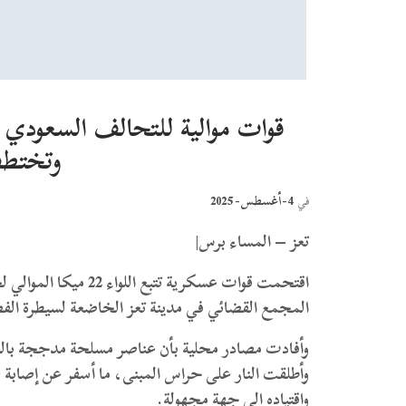
قوات موالية للتحالف السعودي ا
وتختط
4-أغسطس- 2025
في
تعز – المساء برس|
اقتحمت قوات عسكرية تت
المجمع القضائي في مدينة تعز الخاضعة لسيطرة الفصا
وأفادت مصادر محلية بأن عناصر مسلحة مدججة بالم
وأطلقت النار على حراس المبنى، ما أسفر عن إصابة
واقتياده إلى جهة مجهولة.