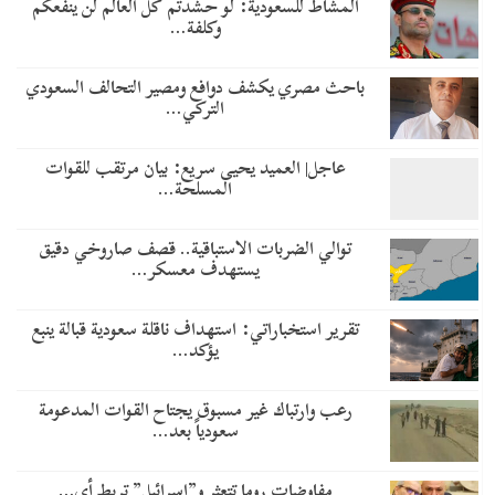
المشاط للسعودية: لو حشدتم كل العالم لن ينفعكم
وكلفة…
باحث مصري يكشف دوافع ومصير التحالف السعودي
التركي…
عاجل| العميد يحيى سريع: بيان مرتقب للقوات
المسلحة…
توالي الضربات الاستباقية.. قصف صاروخي دقيق
يستهدف معسكر…
تقرير استخباراتي: استهداف ناقلة سعودية قبالة ينبع
يؤكد…
رعب وارتباك غير مسبوق يجتاح القوات المدعومة
سعودياً بعد…
مفاوضات روما تتعثر و”إسرائيل” تربط أي…