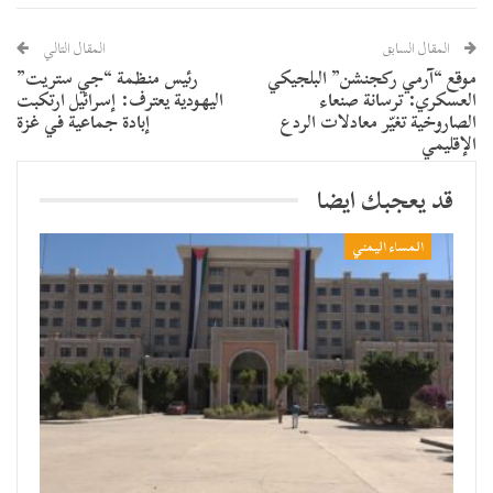
المقال السابق
المقال التالي
موقع “آرمي ركجنشن” البلجيكي
رئيس منظمة “جي ستريت”
العسكري: ترسانة صنعاء
اليهودية يعترف: إسرائيل ارتكبت
الصاروخية تغيّر معادلات الردع
إبادة جماعية في غزة
الإقليمي
قد يعجبك ايضا
المساء اليمني