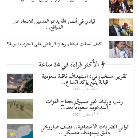
قيادي في أنصار الله يدعو المدنيين للابتعاد عن
المواقع…
كيف نسفت صنعاء رهان الرياض على الحرب البرية؟
الأكثر قراءة في 24 ساعة
تقرير استخباراتي: استهداف ناقلة سعودية
قبالة ينبع يؤكد اتساع…
7-أغسطس- 2026
رعب وارتباك غير مسبوق يجتاح القوات
المدعومة سعودياً بعد…
7-أغسطس- 2026
توالي الضربات الاستباقية.. قصف صاروخي
دقيق يستهدف معسكر…