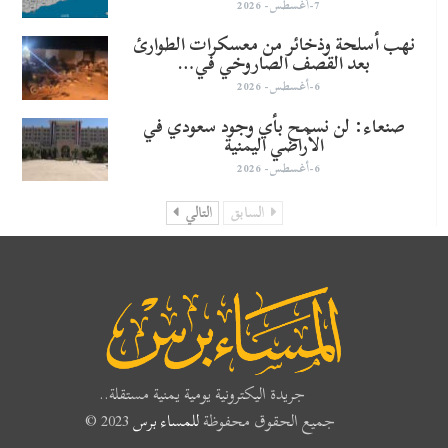
7-أغسطس- 2026
نهب أسلحة وذخائر من معسكرات الطوارئ
بعد القصف الصاروخي في…
6-أغسطس- 2026
صنعاء: لن نسمح بأي وجود سعودي في
الأراضي اليمنية
6-أغسطس- 2026
السابق
التالي
جريدة اليكترونية يومية يمنية مستقلة..
جميع الحقوق محفوظة
للمساء برس
2023 ©