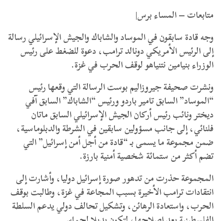
متابعات – المساء برس|
وجه قادة سابقون في الموساد والشاباك والجيش الإسرائيلي رسالة
إلى الرئيس الأمريكي دونالد ترامب، دعوة للضغط على رئيس
الوزراء بنيامين نتنياهو لوقف الحرب في غزة.
ونشرت صحيفة جيروزاليم بوست الرسالة التي وقعها رئيس
“الموساد” السابق تامير باردو ورئيس “الشاباك” السابق آفي
ديختر ونائب رئيس أركان الجيش الإسرائيلي السابق ماتان
فلنائي، إلى جانب مسؤولين سابقين في الشرطة والدبلوماسية،
ضمن مجموعة ما يسمى بـ “قادة من أجل أمن إسرائيل” التي
تضم أكثر من ستمائة شخصية أمنية بارزة.
المجموعة حذرت من تدهور صورة إسرائيل دوليا، وأشارت إلى
انتقادات ترامب الأخيرة بسبب المجاعة في غزة، وطالبت بوقف
الحرب، واستعادة الرهائن، وتشكيل تحالف دولي يدعم السلطة
الفلسطينية بعد إصلاحها، لتكون بديلا لحماس.