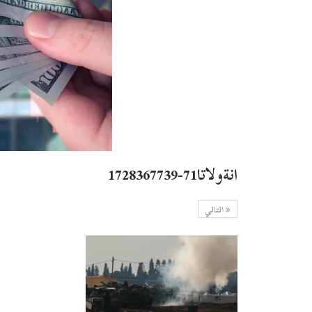
انةولاتا71-1728367739
التالي