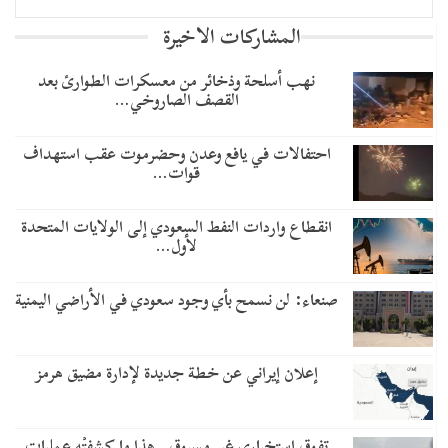
المشاركات الاخيرة
نهب أسلحة وذخائر من معسكرات الطوارئ بعد
القصف الصاروخي…
احتفالات في يافع وعدن وحضرموت عقب استهداف
قوات…
انقطاع واردات النفط السعودي إلى الولايات المتحدة
لأول…
صنعاء: لن نسمح بأي وجود سعودي في الأراضي اليمنية
إعلان إيراني عن خطة جديدة لإدارة مضيق هرمز
تفوق استخباري غير مسبوق.. هذا ما كشفتْه عمليات