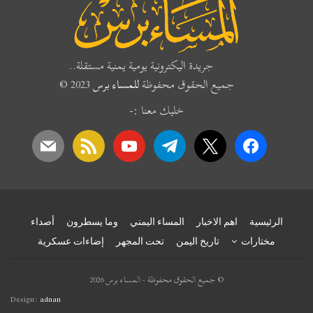
جريدة اليكترونية يومية يمنية مستقلة..
جميع الحقوق محفوظة
للمساء برس
2023 ©
خليك معنا :-
mail
rss
youtube
telegram
x
facebook
الرئيسية
اهم الاخبار
المساء اليمني
وما يسطرون
أصداء
مختارات
تاريخ اليمن
تحت المجهر
إضاءات عسكرية
© جميع الحقوق محفوظة - المساء برس 2026
Design:
adnan