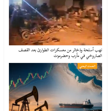
نهب أسلحة وذخائر من معسكرات الطوارئ بعد القصف
الصاروخي في مأرب وحضرموت
المساء اليمني