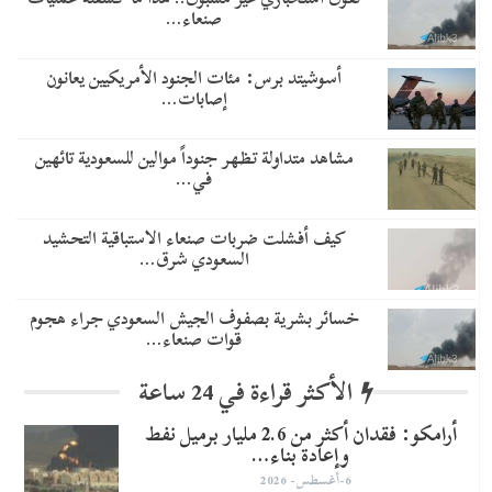
صنعاء…
أسوشيتد برس: مئات الجنود الأمريكيين يعانون
إصابات…
مشاهد متداولة تظهر جنوداً موالين للسعودية تائهين
في…
​كيف أفشلت ضربات صنعاء الاستباقية التحشيد
السعودي شرق…
خسائر بشرية بصفوف الجيش السعودي جراء هجوم
قوات صنعاء…
الأكثر قراءة في 24 ساعة
أرامكو: فقدان أكثر من 2.6 مليار برميل نفط
وإعادة بناء…
6-أغسطس- 2026