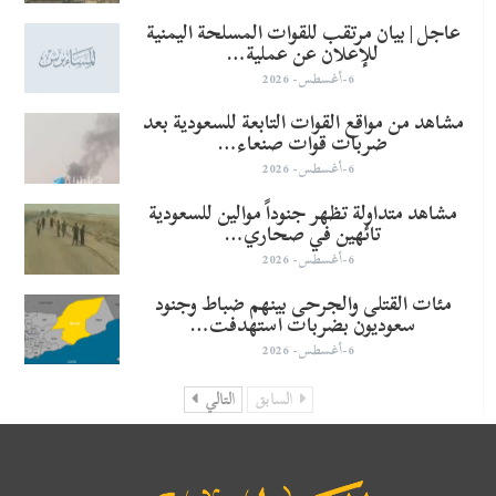
عاجل | بيان مرتقب للقوات المسلحة اليمنية
للإعلان عن عملية…
6-أغسطس- 2026
مشاهد من مواقع القوات التابعة للسعودية بعد
ضربات قوات صنعاء…
6-أغسطس- 2026
مشاهد متداولة تظهر جنوداً موالين للسعودية
تائهين في صحاري…
6-أغسطس- 2026
مئات القتلى والجرحى بينهم ضباط وجنود
سعوديون بضربات استهدفت…
6-أغسطس- 2026
السابق
التالي