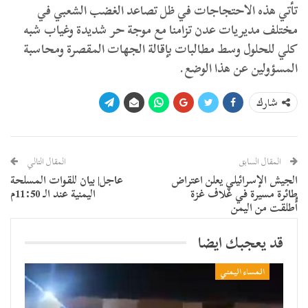
تأتي هذه الاحتجاجات في ظل تصاعد الغضب الشعبي في
مختلف مديريات عدن تزامنا مع موجة حر شديدة وغياب شبه
كلي للحلول وسط مطالبات بإقالة الجهات المقصرة ومحاسبة
المسؤولين عن هذا الوضع.
شارك
المقال السابق
المقال التالي
الجيش الإسرائيلي يعلن اعتراض
عاجل| بيان للقوات المسلحة
طائرة مسيرة في غلاف غزة
اليمنية عند الـ 11:50م
أُطلقت من اليمن
قد يعجبك ايضا
المساء اليمني