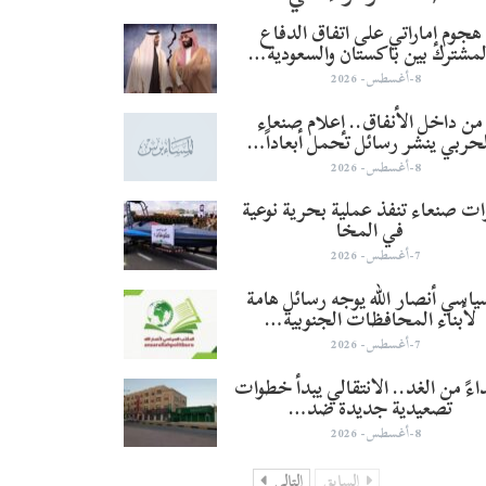
هجوم إماراتي على اتفاق الدفاع
لمشترك بين باكستان والسعودية…
8-أغسطس- 2026
من داخل الأنفاق.. إعلام صنعاء
لحربي ينشر رسائل تحمل أبعاداً…
8-أغسطس- 2026
ات صنعاء تنفذ عملية بحرية نوعية
في المخا
7-أغسطس- 2026
اسي أنصار الله يوجه رسائل هامة
لأبناء المحافظات الجنوبية…
7-أغسطس- 2026
تداءً من الغد.. الانتقالي يبدأ خطوات
تصعيدية جديدة ضد…
8-أغسطس- 2026
السابق
التالي