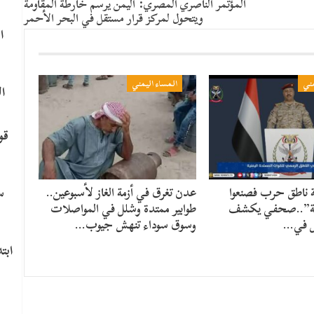
المؤتمر الناصري المصري: اليمن يرسم خارطة المقاومة
ويتحول لمركز قرار مستقل في البحر الأحمر
ا
مني
المساء اليمني
ا
قو
سي
عة ناطق حرب فصنعوا
عدن تغرق في أزمة الغاز لأسبوعين..
ية”..صحفي يكشف
طوابير ممتدة وشلل في المواصلات
ل في…
وسوق سوداء تنهش جيوب…
​اب