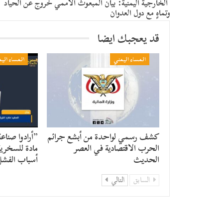
الخارجية اليمنية: بيان المبعوث الأممي خروج عن الحياد
وتماهٍ مع دول العدوان
قد يعجبك ايضا
المساء اليمني
المساء الي
كشف رسمي لواحدة من أبشع جرائم
​”أرادوا صنا
الحرب الاقتصادية في العصر
مادة للسخر
الحديث
أسباب الفش
السابق
التالي