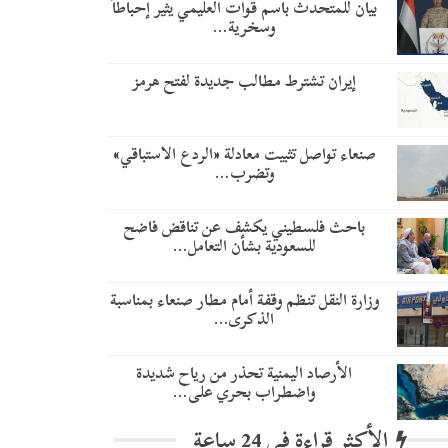
بيان للمتحدث باسم قوات العليمي يثير إحباطاً
وسخرية…
إيران تشترط مطالب جديدة لفتح هرمز
صنعاء تواصل تثبيت معادلة «الردع الاستباقي»
وتضرب…
باحث فلسطيني يكشف عن تناقض فاضح
للسعودية بشأن التعامل…
وزارة النقل تنظم وقفة أمام مطار صنعاء بمناسبة
الذكرى…
الأرصاد اليمنية تحذر من رياح شديدة
واضطراب بحري على…
الأكثر قراءة في 24 ساعة