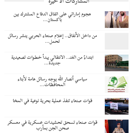
المشاركات الاخيرة
هجوم إماراتي على اتفاق الدفاع المشترك بين
باكستان…
من داخل الأنفاق.. إعلام صنعاء الحربي ينشر رسائل
تحمل…
​ابتداءً من الغد.. الانتقالي يبدأ خطوات تصعيدية
جديدة…
سياسي أنصار الله يوجه رسائل هامة لأبناء
المحافظات…
قوات صنعاء تنفذ عملية بحرية نوعية في المخا
قوات صنعاء تسحق تحشيدات عسكرية في معسكر
صحن الجن بمأرب