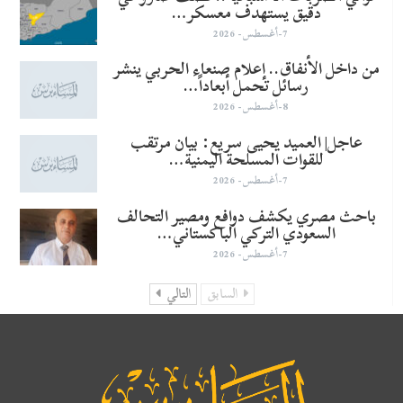
دقيق يستهدف معسكر…
7-أغسطس- 2026
من داخل الأنفاق.. إعلام صنعاء الحربي ينشر
رسائل تحمل أبعاداً…
8-أغسطس- 2026
عاجل| العميد يحيى سريع: بيان مرتقب
للقوات المسلحة اليمنية…
7-أغسطس- 2026
باحث مصري يكشف دوافع ومصير التحالف
السعودي التركي الباكستاني…
7-أغسطس- 2026
السابق
التالي