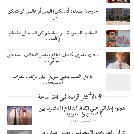
خارجية صنعاء: أي تكتل إقليمي أو عالمي لن يتمكن
من…
المشاط للسعودية: لو حشدتم كل العالم لن ينفعكم
وكلفة…
باحث مصري يكشف دوافع ومصير التحالف السعودي
التركي…
عاجل| العميد يحيى سريع: بيان مرتقب للقوات
المسلحة…
الأكثر قراءة في 24 ساعة
هجوم إماراتي على اتفاق الدفاع المشترك بين
باكستان والسعودية…
8-أغسطس- 2026
توالي الضربات الاستباقية.. قصف صاروخي