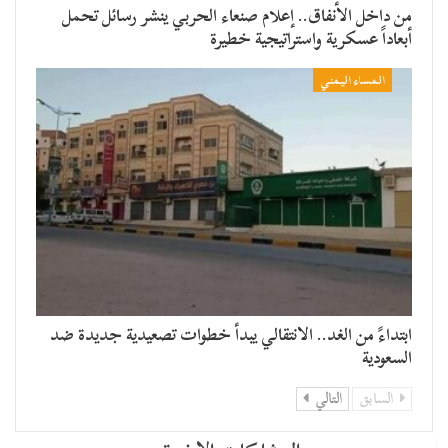
من داخل الأنفاق.. إعلام صنعاء الحربي ينشر رسائل تحمل
أبعاداً عسكرية واستراتيجية خطيرة
المساء اليمني
​ابتداءً من الغد.. الانتقالي يبدأ خطوات تصعيدية جديدة ضد
السعودية
السابق
التالي