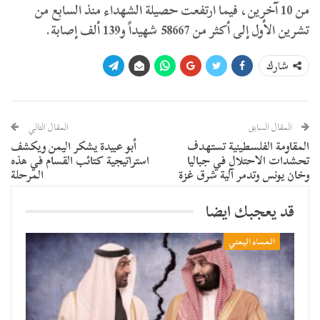
من 10 آخرين، فيما ارتفعت حصيلة الشهداء منذ السابع من
تشرين الأول إلى أكثر من 58667 شهيداً و139 ألف إصابة.
شارك
المقال السابق
المقال التالي
المقاومة الفلسطينية تستهدف
أبو عبيدة يشكر اليمن ويكشف
تحشدات الاحتلال في جباليا
استراتيجية كتائب القسام في هذه
وخان يونس وتدمر آلية شرق غزة
المرحلة
قد يعجبك ايضا
المساء اليمني