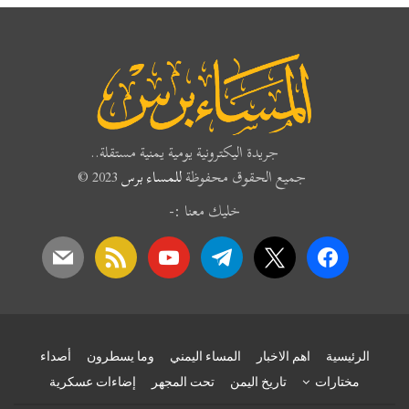
جريدة اليكترونية يومية يمنية مستقلة..
جميع الحقوق محفوظة
للمساء برس
2023 ©
خليك معنا :-
mail
rss
youtube
telegram
x
facebook
الرئيسية
اهم الاخبار
المساء اليمني
وما يسطرون
أصداء
مختارات
تاريخ اليمن
تحت المجهر
إضاءات عسكرية