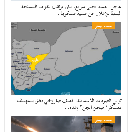
عاجل| العميد يحيى سريع: بيان مرتقب للقوات المسلحة
اليمنية للإعلان عن عملية عسكرية…
المساء اليمني
توالي الضربات الاستباقية.. قصف صاروخي دقيق يستهدف
معسكر “صحن الجن” وعدد…
المساء اليمني