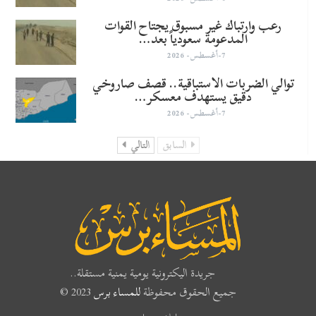
رعب وارتباك غير مسبوق يجتاح القوات
المدعومة سعودياً بعد…
7-أغسطس- 2026
توالي الضربات الاستباقية.. قصف صاروخي
دقيق يستهدف معسكر…
7-أغسطس- 2026
السابق
التالي
جريدة اليكترونية يومية يمنية مستقلة..
جميع الحقوق محفوظة
للمساء برس
2023 ©