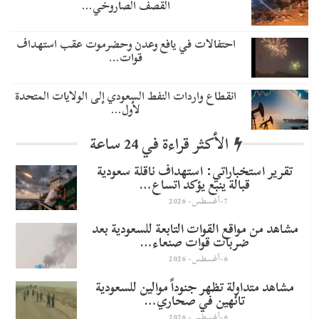
القصف الصاروخي…
احتفالات في يافع وعدن وحضرموت عقب استهداف
قوات…
انقطاع واردات النفط السعودي إلى الولايات المتحدة
لأول…
الأكثر قراءة في 24 ساعة
تقرير استخباراتي: استهداف ناقلة سعودية
قبالة ينبع يؤكد اتساع…
7-أغسطس- 2026
مشاهد من مواقع القوات التابعة للسعودية بعد
ضربات قوات صنعاء…
6-أغسطس- 2026
مشاهد متداولة تظهر جنوداً موالين للسعودية
تائهين في صحاري…
6-أغسطس- 2026