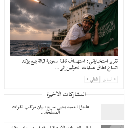
تقرير استخباراتي: استهداف ناقلة سعودية قبالة ينبع يؤكد
اتساع نطاق عمليات الحوثيين إلى…
السابق
التالي
المشاركات الاخيرة
عاجل| العميد يحيى سريع: بيان مرتقب للقوات
المسلحة…
توالي الضربات الاستباقية.. قصف صاروخي دقيق