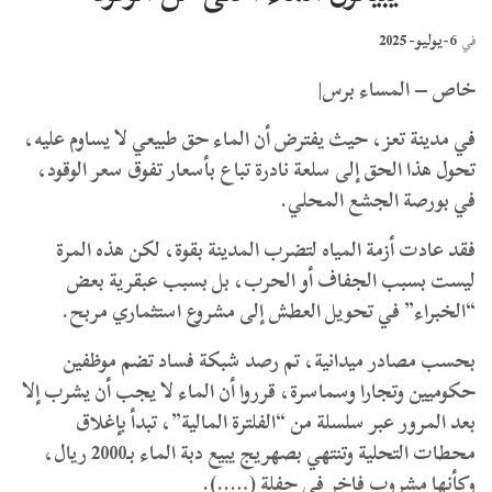
6-يوليو- 2025
في
خاص – المساء برس|
في مدينة تعز، حيث يفترض أن الماء حق طبيعي لا يساوم عليه،
تحول هذا الحق إلى سلعة نادرة تباع بأسعار تفوق سعر الوقود،
في بورصة الجشع المحلي.
فقد عادت أزمة المياه لتضرب المدينة بقوة، لكن هذه المرة
ليست بسبب الجفاف أو الحرب، بل بسبب عبقرية بعض
“الخبراء” في تحويل العطش إلى مشروع استثماري مربح.
بحسب مصادر ميدانية، تم رصد شبكة فساد تضم موظفين
حكوميين وتجارا وسماسرة، قرروا أن الماء لا يجب أن يشرب إلا
بعد المرور عبر سلسلة من “الفلترة المالية”، تبدأ بإغلاق
محطات التحلية وتنتهي بصهريج يبيع دبة الماء بـ2000 ريال،
وكأنها مشروب فاخر في حفلة (…..).