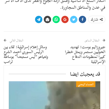
أسعار السلع الأساسية وعمق أزمة الجوع والفقر لدى آلاف الأسر
في عدن والمناطق المجاورة.
شارك
المقال السابق
المقال التالي
جيروزاليم بوست: تهديد
وسائل إعلام إسرائيلية: لقاء بين
الحوثيين مستمر ويمثل خطرا
الرئيس السوري أحمد الشرع
كبيرا لمنظومات الدفاع
ونتنياهو “ليس مستبعداً” بوساطة
الإسرائيلية
ترامب
قد يعجبك ايضا
المساء اليمني