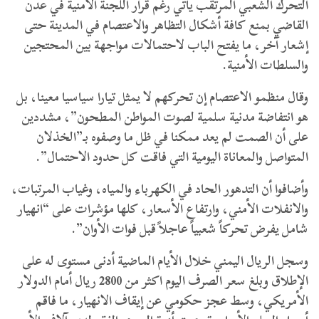
التحرك الشعبي المرتقب يأتي رغم قرار اللجنة الأمنية في عدن
القاضي بمنع كافة أشكال التظاهر والاعتصام في المدينة حتى
إشعار آخر، ما يفتح الباب لاحتمالات مواجهة بين المحتجين
والسلطات الأمنية.
وقال منظمو الاعتصام إن تحركهم لا يمثل تيارا سياسيا معينا، بل
هو انتفاضة مدنية سلمية لصوت المواطن المطحون”، مشددين
على أن الصمت لم يعد ممكنا في ظل ما وصفوه بـ”الخذلان
المتواصل والمعاناة اليومية التي فاقت كل حدود الاحتمال”.
وأضافوا أن التدهور الحاد في الكهرباء والمياه، وغياب المرتبات،
والانفلات الأمني، وارتفاع الأسعار، كلها مؤشرات على “انهيار
شامل يفرض تحركاً شعبياً عاجلاً قبل فوات الأوان”.
وسجل الريال اليمني خلال الأيام الماضية أدنى مستوى له على
الإطلاق وبلغ سعر الصرف اليوم اكثر من 2800 ريال أمام الدولار
الأمريكي، وسط عجز حكومي عن إيقاف الانهيار، ما فاقم