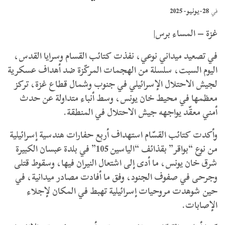
28-يونيو- 2025
في
غزة – المساء برس|
في تصعيد ميداني نوعي، نفذت كتائب القسام وسرايا القدس،
اليوم السبت، سلسلة من الهجمات المركّزة ضد أهداف عسكرية
لجيش الاحتلال الإسرائيلي في جنوب وشمال قطاع غزة، تركز
معظمها في محيط خان يونس، وسط أنباء متداولة عن حدث
أمني معقّد يواجهه جيش الاحتلال في المنطقة.
وأكدت كتائب القسّام استهداف أربع حفارات هندسية إسرائيلية
من نوع “بواقر” بقذائف “الياسين 105” في بلدة عبسان الكبيرة
شرق خان يونس، ما أدى إلى اشتعال النيران فيها، وسقوط قتلى
وجرحى في صفوف الجنود، وفق ما أفادت مصادر ميدانية، في
حين شوهدت مروحيات إسرائيلية تهبط في المكان لإجلاء
الإصابات.