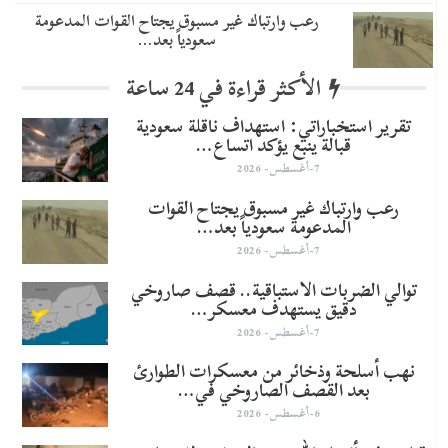
رعب وارتباك غير مسبوق يجتاح القوات المدعومة
سعودياً بعد…
الأكثر قراءة في 24 ساعة
تقرير استخباراتي: استهداف ناقلة سعودية
قبالة ينبع يؤكد اتساع…
7-أغسطس- 2026
رعب وارتباك غير مسبوق يجتاح القوات
المدعومة سعودياً بعد…
7-أغسطس- 2026
توالي الضربات الاستباقية.. قصف صاروخي
دقيق يستهدف معسكر…
7-أغسطس- 2026
نهب أسلحة وذخائر من معسكرات الطوارئ
بعد القصف الصاروخي في…
6-أغسطس- 2026