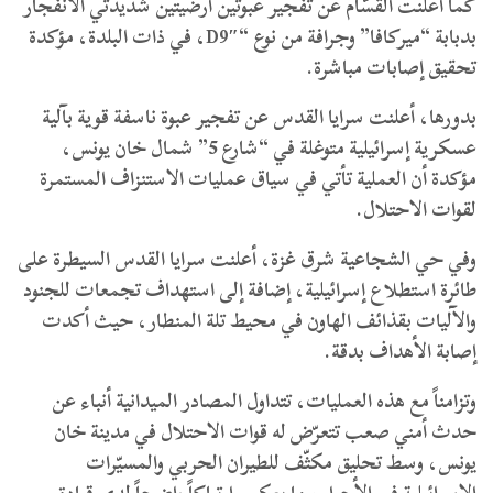
كما أعلنت القسّام عن تفجير عبوتين أرضيتين شديدتي الانفجار
بدبابة “ميركافا” وجرافة من نوع “D9″، في ذات البلدة، مؤكدة
تحقيق إصابات مباشرة.
بدورها، أعلنت سرايا القدس عن تفجير عبوة ناسفة قوية بآلية
عسكرية إسرائيلية متوغلة في “شارع 5” شمال خان يونس،
مؤكدة أن العملية تأتي في سياق عمليات الاستنزاف المستمرة
لقوات الاحتلال.
وفي حي الشجاعية شرق غزة، أعلنت سرايا القدس السيطرة على
طائرة استطلاع إسرائيلية، إضافة إلى استهداف تجمعات للجنود
والآليات بقذائف الهاون في محيط تلة المنطار، حيث أكدت
إصابة الأهداف بدقة.
وتزامناً مع هذه العمليات، تتداول المصادر الميدانية أنباء عن
حدث أمني صعب تتعرّض له قوات الاحتلال في مدينة خان
يونس، وسط تحليق مكثّف للطيران الحربي والمسيّرات