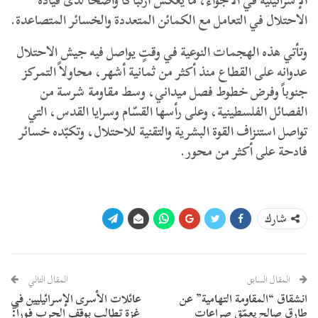
الإسرائيلية في الأجواء، ما يعكس ارتباكاً واضحاً لدى قيادة
الاحتلال في التعامل مع الكمائن المتعددة والخسائر المتصاعدة.
وتأتي هذه الهجمات النوعية في وقتٍ يواصل فيه جيش الاحتلال
عدوانه على القطاع منذ أكثر من ثمانية أشهر، محاولاً التمركز
جنوباً وفرض خطوط فصل ميداني، وسط مقاومة شرسة من
الفصائل الفلسطينية، وعلى رأسها القسّام وسرايا القدس، التي
تواصل استنزاف القوة البشرية والتقنية للاحتلال، وتكبّده خسائر
فادحة على أكثر من محور.
شارك
المقال السابق
المقال التالي
انشقاق “المقاومة التهامية” عن
عائلات الأسرى الإسرائيليين في
طارق صالح يعمّق صراعات
غزة تطالب بوقف الحرب فوراً: