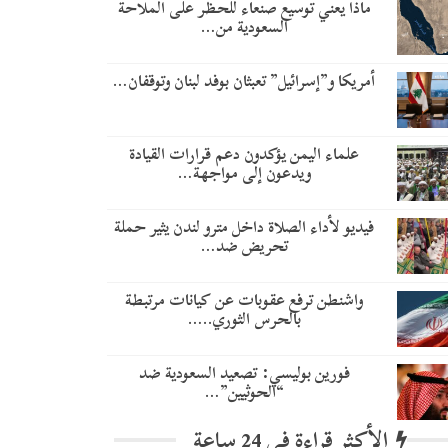
ماذا يعني توسيع صنعاء للحظر على الملاحة
السعودية من…
أمريكا و”إسرائيل” تعبثان بوفد لبنان وتوقفان…
علماء اليمن يؤكدون دعم قرارات القيادة
ويدعون إلى مواجهة…
فيديو لأداء الصلاة داخل مترو لندن يثير حملة
تحريض ضد…
واشنطن ترفع عقوبات عن كيانات مرتبطة
بالحرس الثوري..…
​فورين بوليسي: تصعيد السعودية ضد
“الحوثيين”…
الأكثر قراءة في 24 ساعة