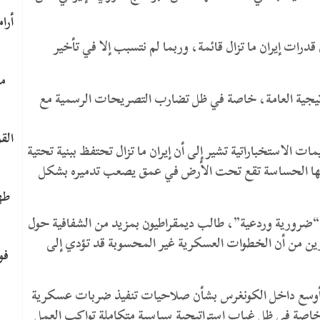
 قدرات إيران ما تزال قائمة، وربما لم نتسبب إلا في تأخير
ما
راتيجية العامة، خاصة في ظل تضارب التصريحات الرسمية مع
الق
ت الاستخباراتية تشير إلى أن إيران ما تزال تحتفظ ببنية تحتية
نشآتها الحساسة تقع تحت الأرض في عمق يصعب تدميره بشكل
طه
ا “ضرورية وردعية”، طالب ديمقراطيون بمزيد من الشفافية حول
حذرين من أن الخطوات العسكرية غير المحسوبة قد تؤدي إلى
​ف
 أوسع داخل الكونغرس بشأن صلاحيات تنفيذ ضربات عسكرية
خاصة في ظل غياب استراتيجية سياسية متكاملة تواكب العمل