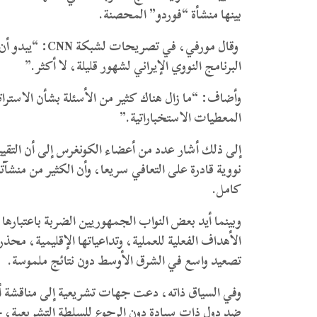
بينها منشأة “فوردو” المحصنة.
وقال مورفي، في تصريحات لشبكة
CNN
: “يبدو أن
البرنامج النووي الإيراني لشهور قليلة، لا أكثر.”
وأضاف: “ما زال هناك كثير من الأسئلة بشأن الاست
المعطيات الاستخباراتية.”
إلى ذلك
أشار عدد من أعضاء الكونغرس إلى أن التقييما
نووية قادرة على التعافي سريعا، وأن الكثير من م
كامل.
وبينما أيد بعض النواب الجمهوريين الضربة باعتباره
الأهداف الفعلية للعملية، وتداعياتها الإقليمية، م
تصعيد واسع في الشرق الأوسط دون نتائج ملموسة.
وفي السياق ذاته، دعت جهات تشريعية إلى مناقشة
ضد دول ذات سيادة دون الرجوع للسلطة التشريعية، 