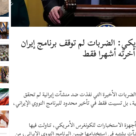
كي: الضربات لم توقف برنامج إيران
أخرته أشهرا فقط
الضربات الأخيرة التي نفذت ضد منشآت إيرانية لم تحقق
كية، بل تسببت فقط في تأخير محدود للبرنامج النووي الإيراني،
زة الاستخبارات للكونغرس الأمريكي، تناولت فيها
شآت يشتبه في استخدامها ضمن البرنامج النووي الإيراني، من