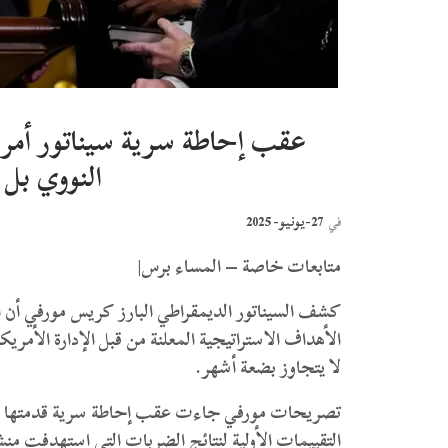
عقب إحاطة سرية سيناتور أمري
النووي بل 
27-يونيو- 2025
في
متابعات خاصة – المساء برس|
كشف السيناتور الديمقراطي البارز كريس مورفي أن 
الأهداف الاستراتيجية المعلنة من قبل الإدارة الأمري
لا يتجاوز بضعة أشهر.
تصريحات مورفي جاءت عقب إحاطة سرية قدمتها أجه
التقييمات الأولية لنتائج الضربات التي استهدفت من