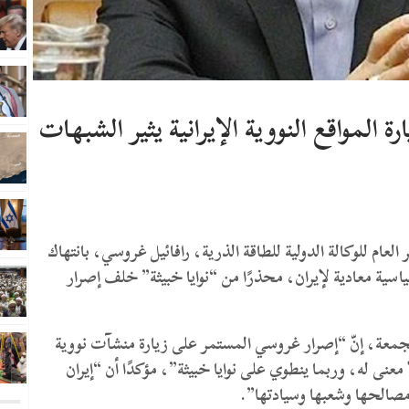
لمواقع النووية الإيرانية يثير الشبهات
لعام للوكالة الدولية للطاقة الذرية، رافائيل غروسي، بانتهاك
اسية معادية لإيران، محذرًا من “نوايا خبيثة” خلف إصرار
جمعة، إنّ “إصرار غروسي المستمر على زيارة منشآت نووية
معنى له، وربما ينطوي على نوايا خبيثة”، مؤكدًا أن “إيران
صالحها وشعبها وسيادتها”.