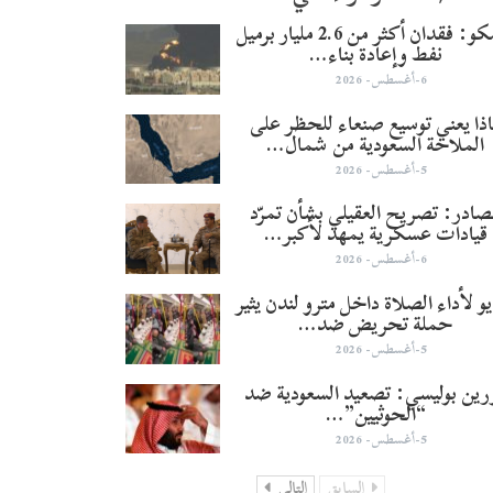
أرامكو: فقدان أكثر من 2.6 مليار برميل
نفط وإعادة بناء…
6-أغسطس- 2026
ذا يعني توسيع صنعاء للحظر على
الملاحة السعودية من شمال…
5-أغسطس- 2026
صادر: تصريح العقيلي بشأن تمرّد
قيادات عسكرية يمهد لأكبر…
6-أغسطس- 2026
و لأداء الصلاة داخل مترو لندن يثير
حملة تحريض ضد…
5-أغسطس- 2026
ورين بوليسي: تصعيد السعودية ضد
“الحوثيين”…
5-أغسطس- 2026
السابق
التالي