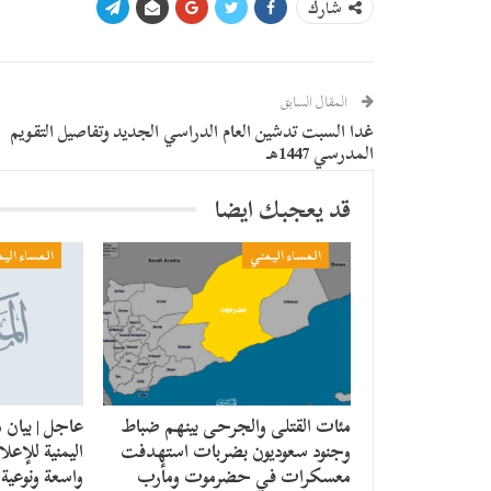
شارك
المقال السابق
غدا السبت تدشين العام الدراسي الجديد وتفاصيل التقويم
المدرسي 1447هـ
قد يعجبك ايضا
المساء اليمني
المساء الي
مئات القتلى والجرحى بينهم ضباط
عاجل | بيان 
وجنود سعوديون بضربات استهدفت
اليمنية للإع
معسكرات في حضرموت ومأرب
واسعة ونوعية