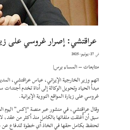
عراقتشي: إصرار غروسي على زيارة ا
27-يونيو- 2025
في
متابعات – المساء برس|
اتهم وزير الخارجية الإيراني، عباس عراقتشي، المدير ا
مبدأ الحياد وتحويل الوكالة إلى أداة تخدم أجندات سي
غروسي على زيارة المواقع النووية الإيرانية.
وقال عراقتشي، في منشور عبر منصة “إكس” اليوم ال
سبق أن أُغلقت ملفاتها بالكامل منذ أكثر من عقد، لا 
تحتفظ بكامل حقها في اتخاذ أي خطوة للدفاع عن م