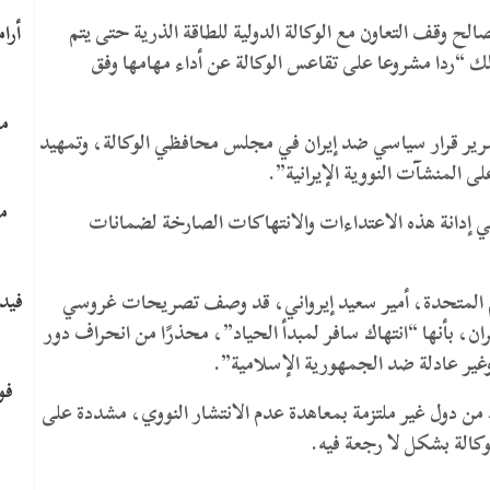
لصالح وقف التعاون مع الوكالة الدولية للطاقة الذرية حتى يتم
ذلك “ردا مشروعا على تقاعس الوكالة عن أداء مهامها وفق
ما
رير قرار سياسي ضد إيران في مجلس محافظي الوكالة، وتمهيد
لى المنشآت النووية الإيرانية”.
م
دانة هذه الاعتداءات والانتهاكات الصارخة لضمانات
فيدي
أمم المتحدة، أمير سعيد إيرواني، قد وصف تصريحات غروسي
ان، بأنها “انتهاك سافر لمبدأ الحياد”، محذرًا من انحراف دور
غير عادلة ضد الجمهورية الإسلامية”.
​ف
 من دول غير ملتزمة بمعاهدة عدم الانتشار النووي، مشددة على
كالة بشكل لا رجعة فيه.