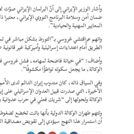
وأشار الوزير الإيراني إلى أنّ البرلمان الإيراني صوّت 
ضمان أمن وسلامة البرنامج النووي الإيراني، معتبرا 
المعايير المهنية والحيادية”.
واتهم عراقتشي غروسي بـ”التورط بشكل مباشر في تم
الطريق أمام اعتداءات إسرائيلية وأميركية غير قانونية ع
وأضاف: “في خيانة فاضحة لمهامه، فشل غروسي في إ
الوكالة، ما يجعل سكوته تواطؤًا مكشوفًا”.
وفي السياق ذاته، كان مندوب إيران الدائم لدى ال
الأخيرة، التي صدرت قبيل العدوان الإسرائيلي على إير
الوكالة وتحولها إلى “شريك فعلي في حرب عدوانية و
وتتهم طهران الوكالة الدولية بأنها باتت تخضع لضغوط
أن استمرار هذا النهج سيؤدي إلى تقويض مصداقية الو