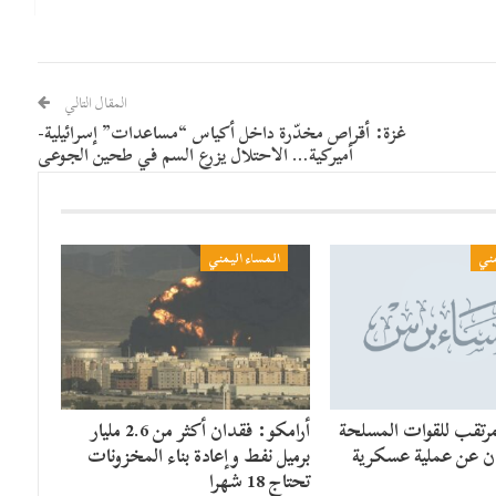
المقال التالي
غزة: أقراص مخدّرة داخل أكياس “مساعدات” إسرائيلية-
أميركية… الاحتلال يزرع السم في طحين الجوعى
مني
المساء اليمني
مرتقب للقوات المسلحة
أرامكو: فقدان أكثر من 2.6 مليار
لان عن عملية عسكرية
برميل نفط وإعادة بناء المخزونات
تحتاج 18 شهرا