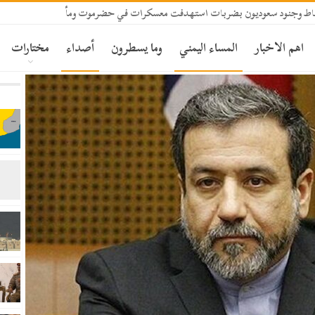
باط وجنود سعوديون بضربات استهدفت معسكرات في حضرموت ومأرب
اهم الاخبار
المساء اليمني
وما يسطرون
أصداء
مختارات