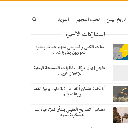
تاريخ اليمن
تحت المجهر
المزيد
المشاركات الاخيرة
مئات القتلى والجرحى بينهم ضباط وجنود
سعوديون بضربات…
عاجل | بيان مرتقب للقوات المسلحة اليمنية
للإعلان عن…
أرامكو: فقدان أكثر من 2.6 مليار برميل نفط
وإعادة بناء…
مصادر: تصريح العقيلي بشأن تمرّد قيادات
عسكرية يمهد…