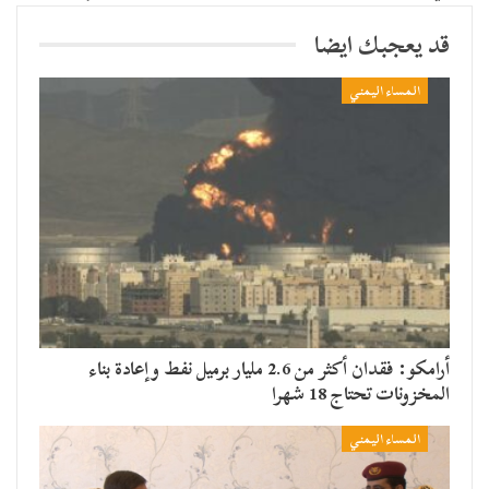
قد يعجبك ايضا
المساء اليمني
أرامكو: فقدان أكثر من 2.6 مليار برميل نفط وإعادة بناء
المخزونات تحتاج 18 شهرا
المساء اليمني