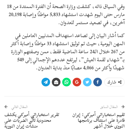
وفي السياق ذاته، كشفت وزارة الصحة أن الفترة الممتدة من 18
مارس حتى اليوم شهدت استشهاد 5,833 مواطنًا وإصابة 20,198
آخرين، في تصعيد مستمر للعدوان.
كما أشار البيان إلى تصاعد استهداف المدنيين العاملين في
المهن اليومية، حيث تم توثيق استشهاد 33 مواطنًا وإصابة أكثر
من 267 خلال الـ24 ساعة الماضية فقط، ممن وصفتهم الوزارة
بـ”شهداء لقمة العيش”، ليرتفع عددهم الإجمالي إلى 549
شهيدًا وأكثر من 4,066 مصابًا منذ بداية العدوان.
شارك
المقال السابق
المقال التالي
تقييم استخباراتي أميركي: إيران
تقرير استخباراتي أميركي يكشف
قادرة على استئناف برنامجها
محدودية تأثير الضربات على
النووي خلال أشهر
منشآت إيران النووية