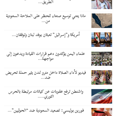
الطريق…
ماذا يعني توسيع صنعاء للحظر على الملاحة السعودية
من…
أمريكا و”إسرائيل” تعبثان بوفد لبنان وتوقفان…
علماء اليمن يؤكدون دعم قرارات القيادة ويدعون إلى
مواجهة…
فيديو لأداء الصلاة داخل مترو لندن يثير حملة تحريض
ضد…
واشنطن ترفع عقوبات عن كيانات مرتبطة بالحرس
الثوري..…
​فورين بوليسي: تصعيد السعودية ضد “الحوثيين”…