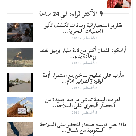
الأكثر قراءة في 24 ساعة
تقارير استخباراتية وبيانات تكشف تأثير
العمليات البحرية…
5-أغسطس- 2026
أرامكو: فقدان أكثر من 2.6 مليار برميل نفط
وإعادة بناء…
6-أغسطس- 2026
مأرب على صفيح ساخن مع استمرار أزمة
الوقود والطوابير أمام…
5-أغسطس- 2026
القوات اليمنية تدشن مرحلة جديدة من
الحصار البحري على الملاحة…
5-أغسطس- 2026
ماذا يعني توسيع صنعاء للحظر على الملاحة
السعودية من شمال…