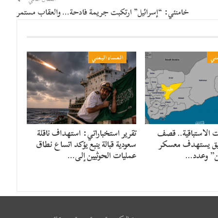
خامنئي: “إسرائيل” ارتكبت جريمة فادحة… والعقاب مستمر
مني
المساء اليمني
ت الاستباقية.. قصف
تقرير استخباراتي: استهداف ناقلة
ق يستهدف معسكر
سعودية قبالة ينبع يؤكد اتساع نطاق
” وعدد…
عمليات الحوثيين إلى…