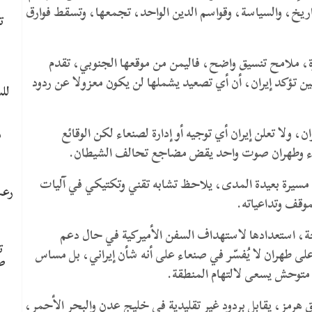
تاريخ، والسياسة، وقواسم الدين الواحد، تجمعها، وتسقط فوارق
ت
ة، ملامح تنسيق واضح، فاليمن من موقعها الجنوبي، تقدم
 تؤكد إيران، أن أي تصعيد يشملها لن يكون معزولا عن ردود
لل
ا تعلن إيران أي توجيه أو إدارة لصنعاء لكن الوقائع
م
صنعاء وطهران صوت واحد يقض مضاجع تحالف الشيطان.
مسيرة بعيدة المدى، يلاحظ تشابه تقني وتكتيكي في آليات
رعب
وقف وتداعياته.
حة، استعدادها لاستهداف السفن الأميركية في حال دعم
ت
لى طهران لا يُفسّر في صنعاء على أنه شأن إيراني، بل مساس
ص
متوحش يسعى لالتهام المنطقة.
هرمز، يقابل بردود غير تقليدية في خليج عدن والبحر الأحمر،