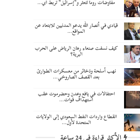
مفاوضات روما تتعثر و”إسرائيل” تربط أي…
قيادي في أنصار الله يدعو المدنيين للابتعاد عن
المواقع…
كيف نسفت صنعاء رهان الرياض على الحرب
البرية؟
نهب أسلحة وذخائر من معسكرات الطوارئ
بعد القصف الصاروخي…
احتفالات في يافع وعدن وحضرموت عقب
استهداف قوات…
انقطاع واردات النفط السعودي إلى الولايات
المتحدة لأول…
الأكثر قراءة في 24 ساعة