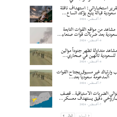
قرير استخباراتي: استهداف ناقلة
سعودية قبالة ينبع يؤكد اتساع…
7-أغسطس- 2026
مشاهد من مواقع القوات التابعة
سعودية بعد ضربات قوات صنعاء…
6-أغسطس- 2026
شاهد متداولة تظهر جنوداً موالين
للسعودية تائهين في صحاري…
6-أغسطس- 2026
 وارتباك غير مسبوق يجتاح القوات
المدعومة سعودياً بعد…
7-أغسطس- 2026
والي الضربات الاستباقية.. قصف
اروخي دقيق يستهدف معسكر…
7-أغسطس- 2026
السابق
التالي