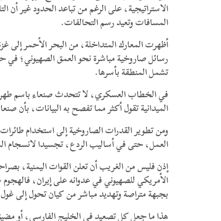
الاستراتيجية، على الرغم من تباعد الحدود غير أن ال
المسافات وتعيد رسم التحالفات.
أظهرت المعارك المتداخلة، من البحر الأحمر إلى غز
رسائل صاروخية مباشرة نحو العمق الصهيوني؛ في حين
تشمل المنطقة بأسرها.
في الخطاب العسكري، لا تتحدث صنعاء باسم طهران، ول
الميدانية تقول أكثر مما تفصح به البيانات، بأن 
ومن تطوير القدرات الصاروخية إلى استخدام طائرات 
العمل، حتى في أساليب الردع، تجسيدا لانسجام الم
إذن فليس من الغريب أن تعلن القوات اليمنية، بصرا
الأمريكي للصهيوني في عدوانه على إيران، فالهجوم ع
بجبهة متراصة وتهديد مباشر من كيان تحول إلى غول 
هذا ما جعل كل تصعيد في الخليج الفارسي، أو مضيق 