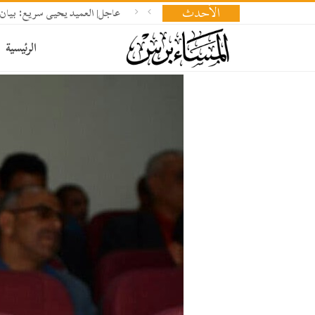
الأحدث
عاجل| العميد يحيى سريع: بيان 
الرئيسية