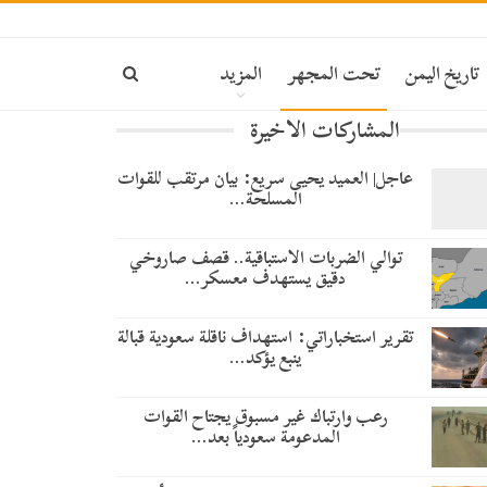
تاريخ اليمن
تحت المجهر
المزيد
المشاركات الاخيرة
عاجل| العميد يحيى سريع: بيان مرتقب للقوات
المسلحة…
توالي الضربات الاستباقية.. قصف صاروخي
دقيق يستهدف معسكر…
تقرير استخباراتي: استهداف ناقلة سعودية قبالة
ينبع يؤكد…
رعب وارتباك غير مسبوق يجتاح القوات
المدعومة سعودياً بعد…