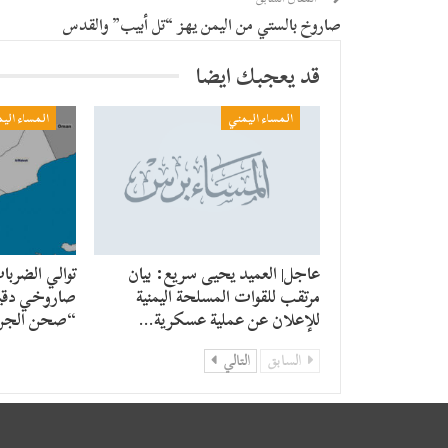
صاروخ بالستي من اليمن يهز “تل أبيب” والقدس
قد يعجبك ايضا
المساء اليمني
المساء الي
عاجل| العميد يحيى سريع: بيان
توالي الضربا
مرتقب للقوات المسلحة اليمنية
صاروخي دقي
للإعلان عن عملية عسكرية…
“صحن الجن
السابق
التالي