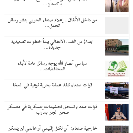
باكستان…
من داخل الأنفاق.. إعلام صنعاء الحربي ينشر رسائل
تحمل…
​ابتداءً من الغد.. الانتقالي يبدأ خطوات تصعيدية
جديدة…
سياسي أنصار الله يوجه رسائل هامة لأبناء
المحافظات…
قوات صنعاء تنفذ عملية بحرية نوعية في المخا
قوات صنعاء تسحق تحشيدات عسكرية في معسكر
صحن الجن بمأرب
خارجية صنعاء: أي تكتل إقليمي أو عالمي لن يتمكن