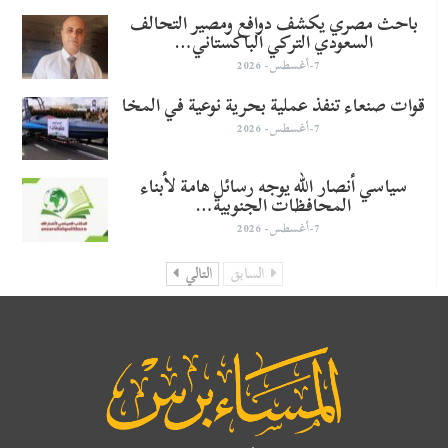
باحث مصري يكشف دوافع ومصير التحالف
السعودي التركي الباكستاني…
7-أغسطس- 2026
قوات صنعاء تنفذ عملية بحرية نوعية في المخا
7-أغسطس- 2026
سياسي أنصار الله يوجه رسائل هامة لأبناء
المحافظات الجنوبية…
7-أغسطس- 2026
السابق
التالي