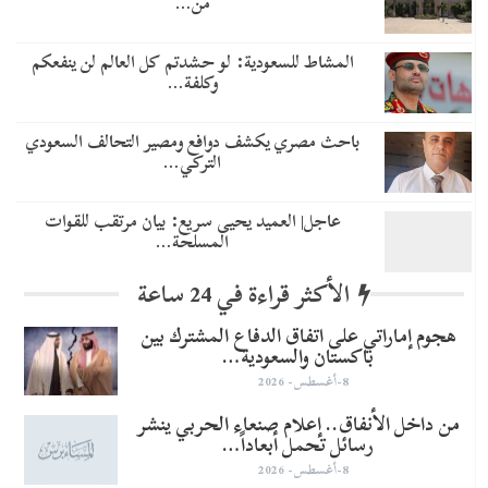
من…
المشاط للسعودية: لو حشدتم كل العالم لن ينفعكم
وكلفة…
باحث مصري يكشف دوافع ومصير التحالف السعودي
التركي…
عاجل| العميد يحيى سريع: بيان مرتقب للقوات
المسلحة…
الأكثر قراءة في 24 ساعة
هجوم إماراتي على اتفاق الدفاع المشترك بين
باكستان والسعودية…
8-أغسطس- 2026
من داخل الأنفاق.. إعلام صنعاء الحربي ينشر
رسائل تحمل أبعاداً…
8-أغسطس- 2026