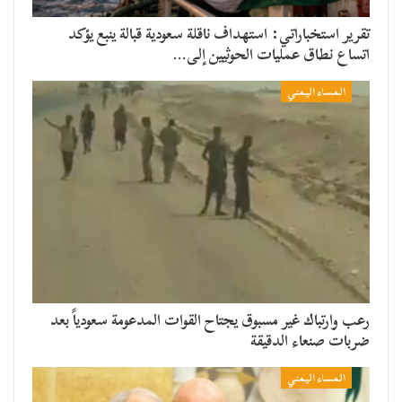
تقرير استخباراتي: استهداف ناقلة سعودية قبالة ينبع يؤكد
اتساع نطاق عمليات الحوثيين إلى…
المساء اليمني
رعب وارتباك غير مسبوق يجتاح القوات المدعومة سعودياً بعد
ضربات صنعاء الدقيقة
المساء اليمني