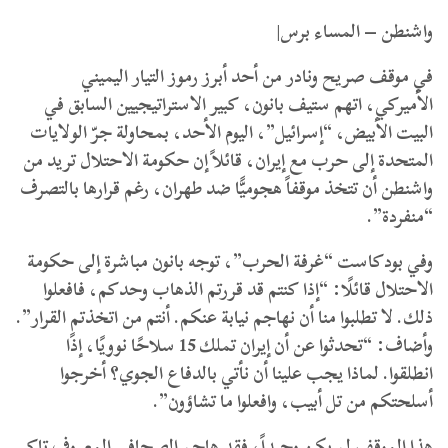
واشنطن – المساء برس|
في موقف صريح ونادر من أحد أبرز رموز التيار اليميني
الأميركي، اتهم ستيف بانون، كبير الاستراتيجيين السابق في
البيت الأبيض، “إسرائيل”، اليوم الأحد، بمحاولة جرّ الولايات
المتحدة إلى حرب مع إيران، قائلاً إن حكومة الاحتلال تريد من
واشنطن أن تتخذ موقفاً هجوميًّا ضد طهران، رغم قرارها بالتصرف
“منفردة”.
وفي بودكاست “غرفة الحرب”، توجه بانون مباشرة إلى حكومة
الاحتلال قائلًا: “إذا كنتم قد قررتم الذهاب وحدكم، فافعلوا
ذلك. لا تطلبوا منا أن نهاجم نيابة عنكم. أنتم من اتخذتم القرار”.
وأضاف: “تحدثوا عن أن إيران تملك 15 سلاحًا نوويًا، إذًا
انطلقوا. لماذا يجب علينا أن نأتي بالدفاع الجوي؟ أخرجوا
أسلحتكم من تل أبيب، وافعلوا ما تشاؤون”.
هذا الموقف لم يكن وحيداً، فقد هاجم الصحافي المعروف تاكر