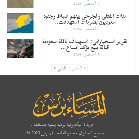
6-أغسطس- 2026
مئات القتلى والجرحى بينهم ضباط وجنود
سعوديون بضربات استهدفت…
6-أغسطس- 2026
تقرير استخباراتي: استهداف ناقلة سعودية
قبالة ينبع يؤكد اتساع…
7-أغسطس- 2026
السابق
التالي
جريدة اليكترونية يومية يمنية مستقلة..
جميع الحقوق محفوظة
للمساء برس
2023 ©