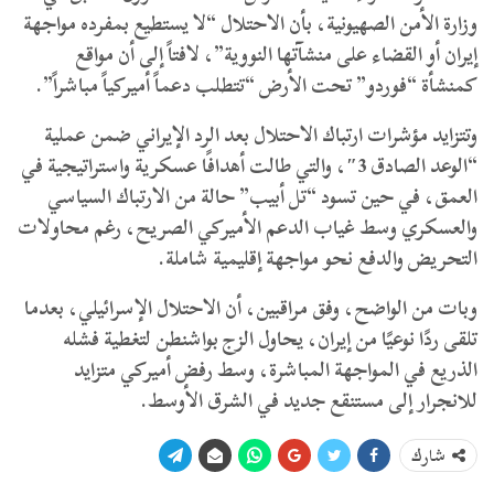
وزارة الأمن الصهيونية، بأن الاحتلال “لا يستطيع بمفرده مواجهة
إيران أو القضاء على منشآتها النووية”، لافتاً إلى أن مواقع
كمنشأة “فوردو” تحت الأرض “تتطلب دعماً أميركياً مباشراً”.
وتتزايد مؤشرات ارتباك الاحتلال بعد الرد الإيراني ضمن عملية
“الوعد الصادق 3″، والتي طالت أهدافًا عسكرية واستراتيجية في
العمق، في حين تسود “تل أبيب” حالة من الارتباك السياسي
والعسكري وسط غياب الدعم الأميركي الصريح، رغم محاولات
التحريض والدفع نحو مواجهة إقليمية شاملة.
وبات من الواضح، وفق مراقبين، أن الاحتلال الإسرائيلي، بعدما
تلقى ردًا نوعيًا من إيران، يحاول الزج بواشنطن لتغطية فشله
الذريع في المواجهة المباشرة، وسط رفض أميركي متزايد
للانجرار إلى مستنقع جديد في الشرق الأوسط.
شارك