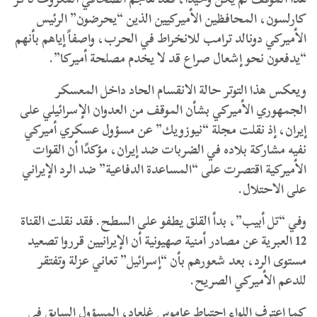
كارلسون، المحافظين الأميركيين الذين “يحرضون” الرئيس
الأميركي دونالد ترامب للانخراط في الحرب، واصفاً إياهم بأنهم
“يدفعون نحو إشعال صراع قد لا يخدم مصلحة أميركا”.
ويعكس هذا التوتر حالة الانقسام الحاد داخل المعسكر
الجمهوري الأميركي بشأن الموقف من العدوان الإسرائيلي على
إيران، إذ نقلت مجلة “نيوزويك” عن مسؤول عسكري أميركي
نفيه مشاركة بلاده في الضربات ضد إيران، مؤكدًا أن القوات
الأميركية اقتصرت على “المساعدة الدفاعية” ضد الرد الإيراني
على الاحتلال.
وفي “تل أبيب”، بدأ القلق يطفو على السطح. فقد نقلت القناة
12 العبرية عن مصادر أمنية صهيونية أن الإيرانيين قرروا تصعيد
مستوى الرد، بعد شعورهم بأن “إسرائيل” تعاني عزلة وتفتقر
للدعم الأميركي الصريح.
كما اعترف اللواء احتياط عاموس غلعاد، المسؤول السابق في