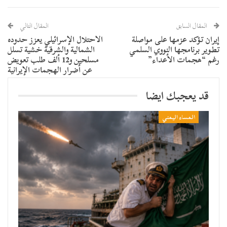
المقال السابق
المقال التالي
إيران تؤكد عزمها على مواصلة
الاحتلال الإسرائيلي يعزز حدوده
تطوير برنامجها النووي السلمي
الشمالية والشرقية خشية تسلل
رغم “هجمات الأعداء”
مسلحين و12 ألف طلب تعويض
عن أضرار الهجمات الإيرانية
قد يعجبك ايضا
المساء اليمني